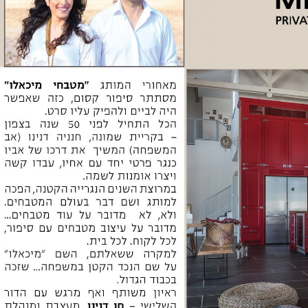
7 בלוק - מגזין סופ"ש
אדריכלות ועיצוב
הילה, היא סוד ההצלחה של באר
יעקב
מפשיטים ומלבישים מח