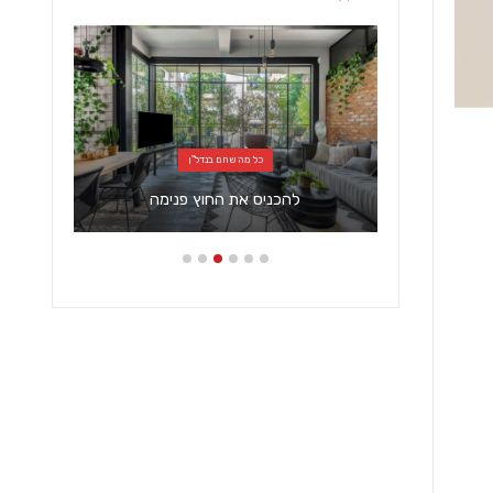
כל מה שחם בנדל"ן
דש
להכניס את החוץ פנימה