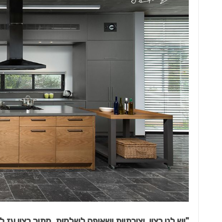
"יש לנו רצון, יצירתיות ושאיפה לשלמות, מתוך רצון עז