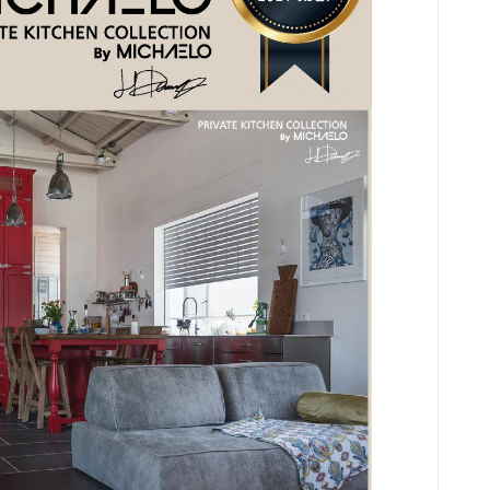
נבחרת הנדל"ן 20-22
הק
הקורונה לא תמנע ממני להמשיך קדימה