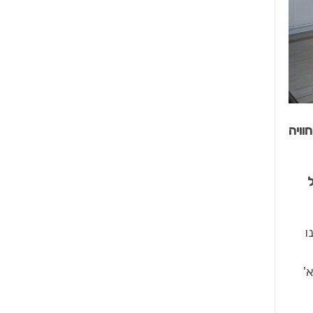
וויה
ו
'