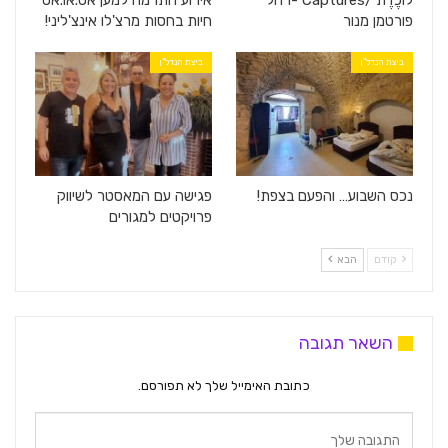
לוֹכֶדֶת /Captures -רחל
אירוע התרמה למען אס.או.אס
פורטמן מנור
חיות בחסות מרצ'לו אינצ'ליני!
ביצת הנדל"ן
ביצת הנדל"ן
נכס השבוע… והפעם בצפת!
פגישה עם המאסטר לשיווק
פרויקטים למגורים
קודם
הבא
השאר תגובה
כתובת האימייל שלך לא תפורסם.