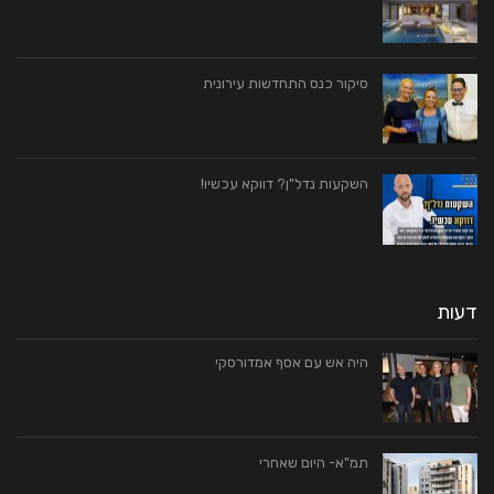
סיקור כנס התחדשות עירונית
השקעות נדל"ן? דווקא עכשיו!
דעות
היה אש עם אסף אמדורסקי
תמ"א- היום שאחרי