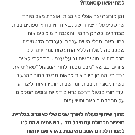
למה יאויאו קוסאמה?
זמן קורונה יצר אצלי כאומנית ואוצרת מצב מיוחד
שהשפיע על היצירה שלי. באין חוויות חוץ, ספונים בבית
מבודדים, כשרק הדמיון והפנטזיה מוליכים אותי
בהשראה. מבלי משים עברתי לעבודה מדטטיבית
שמכניסה לשלווה ללא התרגשות .ומה יותר קל
מנקודות או מוטיב שחוזר על עצמו. התחלתי לצייר
ציורים בנושא "מבט מבעד לחור המנעול "שאלתי את
נכדותיי מה הן היו רוצות לראות מבעד לחור המנעול
כשהן מסוגרות בביתן ומחשבותיהן גירו אותי ליצור עוד
ועוד חורי מנעול דרכם נראים דמויות ונופים המקלים
על החרדה היראה והשיעמום.
מתוך שיתוף פעולה לאורך שנים שלי כאוצרת בגלריית
הציפור הכחולה עם מיכל סדן , כששתינו שמנו לנו
למטרה לקדם אומנים ואמנות בארץ ואנו יוזמות