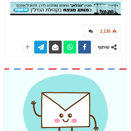
2,135
שיתוף