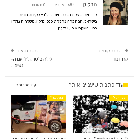
הבלוק
684 מאמרים
0 תגובות
קרן חיות, בעלת חברת חיות נדל"ן – לקידום הדיור
בישראל. המתמחה בהפקת כנסי נדל"ן, משלחות נדל"ן
לסין, השקת אירועי נדל"ן.
כתבה קודמת
כתבה הבאה
קרן דנון
לילה ב"טרקלין" עם ה-
נשים….
עוד כתבות שיעניינו אותך
עוד מהכותב
ביצת הנדל"ן
ביצת הנדל"ן