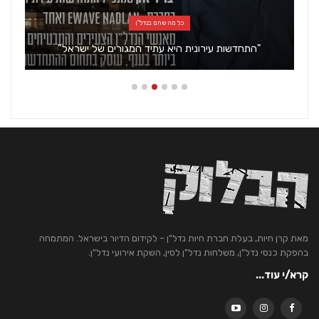
אדריכלות ועיצוב
"V5 אדריכלים" חנכו משרד חדש במגדלי בסר סיטי
בפתח…
מאת קרן חיות, בעלת חברת חיות נדל"ן – לקידום הדיור בישראל. המתמחה
בהפקת כנסי נדל"ן, משלחות נדל"ן לסין, השקת אירועי נדל"ן.
קרא/י עוד...