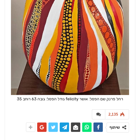
רחל פרנק שם הפסל: אושר felicity גודל הפסל: גובה 63 רוחב 35
2,135
שיתוף