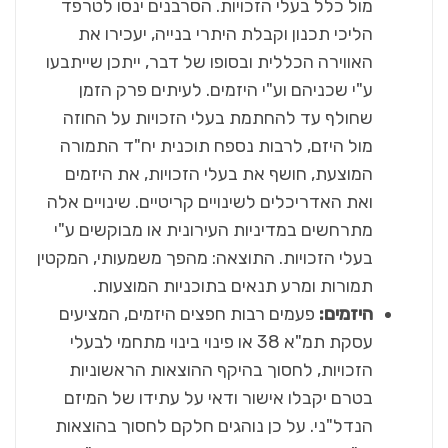
מול כלל בעלי הזכויות. הסרבנים ינסו לטרפד
הליכי תכנון וקבלת היתרי בנייה, יעכירו את
האווירה הכללית ובסופו של דבר, ייתכן שייתבעו
ע"י שכניהם וע"י היזמים. לעיתים פרק הזמן
שחולף עד להחתמת בעלי הזכויות על החוזה
מול היזם, לרבות נספח תוכנית יח"ד התמורה
המוצעת, חושף את בעלי הזכויות, את היזמים
ואת האדריכלים לשינויים קריטיים. שינויים אלה
מתרחשים במדיניות העירונית או מבוקשים ע"י
בעלי הזכויות. התוצאה: מהפך משמעותי, המקטין
תמורות ומרע תנאים בתוכניות המוצעות.
היזמים:
פעמים רבות חפצים היזמים, המציעים
עסקת תמ"א 38 או פינוי בינוי מתחמי לבעלי
הזכויות, לחסוך בהיקף ההוצאות הראשוניות
בטרם יקבלו אישור ודאי על עתידו של המיזם
הנדל"ני. על כן נוהגים חלקם לחסוך בהוצאות