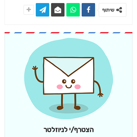
שיתוף
הצטרף/י לניוזלטר