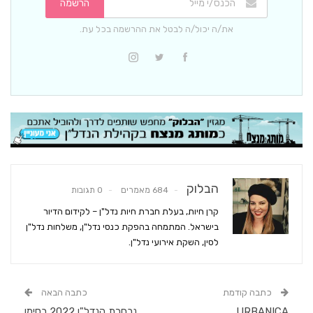
הרשמה
את/ה יכול/ה לבטל את ההרשמה בכל עת.
הבלוק
684 מאמרים
0 תגובות
קרן חיות, בעלת חברת חיות נדל"ן – לקידום הדיור
בישראל. המתמחה בהפקת כנסי נדל"ן, משלחות נדל"ן
לסין, השקת אירועי נדל"ן.
כתבה קודמת
כתבה הבאה
URBANICA
נבחרת הנדל"ן 2022 בסימן