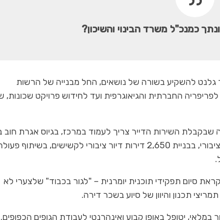
נתך כמנכ"ל משרד הבינוי והשיכון?
ר גלנט להשקיע בשורה של נושאים, החל מבנייה של הרשות
פריפריה החברתית והגיאוגרפית ועד לחידוש פרויקט שכונות, ש
ה שבקבלת השירות הדייר צריך לעמוד במרכז, בגיוס אגרת חוב 
של מיליארד ₪ דרך חברת עמידר לטובת רכישת דיור ציבורי, בבניית 2,650 דירות דיור ציבורי לקשישים, בשיתוף
.
את סיום תפקידי תוכנית יומרנית – "לגור בכבוד" שלצערי לא
צי תכנון והיוון של סיוע בשכר דירה.
 במלאי, יטופל באופן קבוע ואינהרנטי לעבודת הגופים הכפופים.