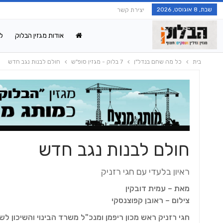
שבת, 8 אוגוסט, 2026
יצירת קשר
אודות מגזין הבלוק
ל
בית
כל מה שחם בנדל"ן
7 בלוק - מגזין סופ"ש
חולם לבנות נגב חדש
חולם לבנות נגב חדש
ראיון בלעדי עם חגי רזניק
מאת – עמית דובקין
צילום – ראובן קפוצנסקי
חגי רזניק ראש מכון ריפמן ומנכ"ל משרד הבינוי והשיכון ל