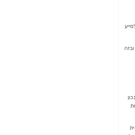
סייע
ובזה
כון
ת
ית