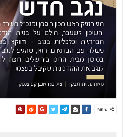
מט
שיתוף