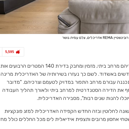
כלים, צלם עמית גושר
5,595
בני הזוג הצעירים ביקשו ליצור עבורם ועבור שלושת ילדיהם מרחב ביתי, מזמין ומחבק בדירת 140 המטרים הרבועי
שים באשדוד. לשם כך נעזרו בשירותיה של האדריכלית מרינה
עלת המשרד ReMa אדריכלים שתכננה עבורם מרחב התפור במדויק לטעמם וצרכיהם. "מדובר
 את הדירה הסטנדרטית למרחב ביתי ולאורך תהליך העבודה
לו להנות שנים רבות", מסבירה האדריכלית.
ונה לחלוטין ובזה החדש הקפידה האדריכלית למזג פונקציות
טחי אחסון מרובים ותצפית אידיאלית לים מכל החללים כולל מחד