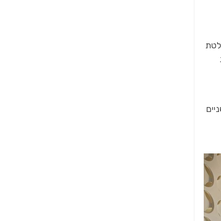
לטת
השניים