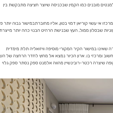
למנטים מובנים כמו הקמין שבכניסה שיוצר חציצה מתבקשת בין
 אי עשוי קוריאן דמוי בטון, אליו מחוברתבמישור גבוה יותר פ
עוניות שבסלון ממול, העץ שבנישת הרהיט הבנוי כהה יותר מייצרת
 שאינו במישור הקיר המקורי מוסיפה וויזואליה תלת מימדית
ורכבת בחלל והוא ללא ספק מהווה FOCAL POINT חשוב ומרכזי בו. ארון הכיור נמצא אל מחוץ לחדר הרחצה של 
ופה שיצרה רכטר-רובינשיין מהווה אלמנט ספק נסתר ספק גלוי