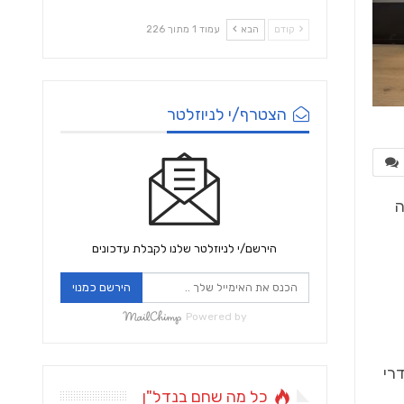
קודם
הבא
עמוד 1 מתוך 226
הצטרף/י לניוזלטר
ם אותה
הירשם/י לניוזלטר שלנו לקבלת עדכונים
הירשם כמנוי
Powered by
רי
כל מה שחם בנדל"ן