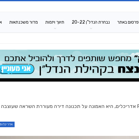
פרסום באתר
נבחרת הנדל"ן 20-22
תיווך ויזמות
מדור משכנתאות
א
האדריכלית מרינה רכטר-רובינשטיין, בעלת המשרד ReMa אדריכלים, היא האמונה על תכנונה דירה מעוררת השראה שעוצב
אדריכלות 