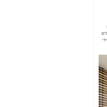
ים
די