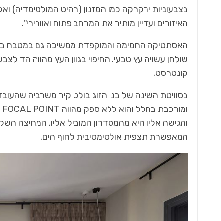
בצבעוניות ירקרקה כמו המזנון (רהיט המולטימדיה) וא
האיזורים ועדיין מותיר את המרחב פתוח ואוורירי".
האסתטיקה החמימה והמוקפדת ממשיכה גם במטבח במרכזו
שולחן עשויה עץ טבעי. החיפוי בגוון העץ מהווה הד לצב
קונטרסט.
בסוויטת השינה של בני הזוג בולט קיר משרביה שהעובדה
ומ
והגישה אליו היא מהמסדרון המוביל אליו. המחיצה השק
המאפשרת תצפית אולטימטיבית לחוף הים.