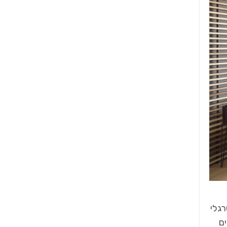
רגלי
ם