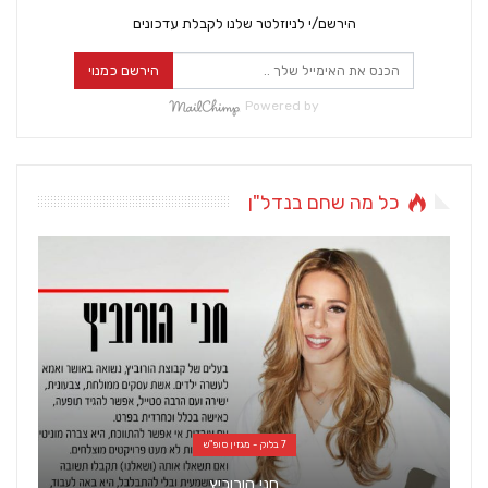
הירשם/י לניוזלטר שלנו לקבלת עדכונים
הירשם כמנוי
Powered by
כל מה שחם בנדל"ן
7 בלוק - מגזין סופ"ש
חני הורוביץ