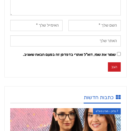
שמור את שמי, דוא"ל ואתרי בדפדפן זה בפעם הבאה שאגיב.
כתבות חדשות
7 בלוק - מגזין סופ"ש