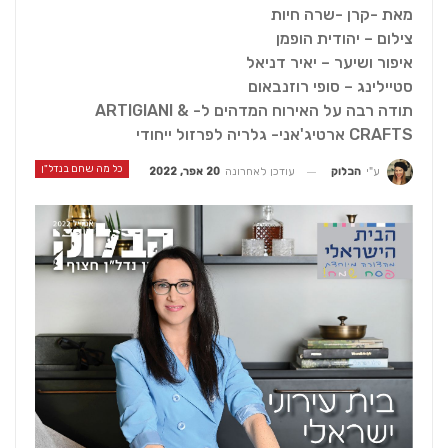
מאת -קרן -שרה חיות
צילום – יהודית הופמן
איפור ושיער – יאיר דניאל
סטיילינג – סופי רוזנבאום
תודה רבה על האירוח המדהים ל- ARTIGIANI &
CRAFTS ארטיג'אני- גלריה לפרזול ייחודי
כל מה שחם בנדל"ן
עודכן לאחרונה
20 אפר, 2022
ע"י
הבלוק