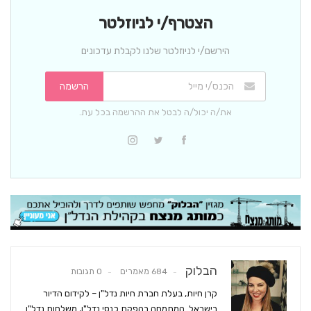
הצטרף/י לניוזלטר
הירשם/י לניוזלטר שלנו לקבלת עדכונים
הרשמה
את/ה יכול/ה לבטל את ההרשמה בכל עת.
הבלוק
684 מאמרים
0 תגובות
קרן חיות, בעלת חברת חיות נדל"ן – לקידום הדיור
בישראל. המתמחה בהפקת כנסי נדל"ן, משלחות נדל"ן