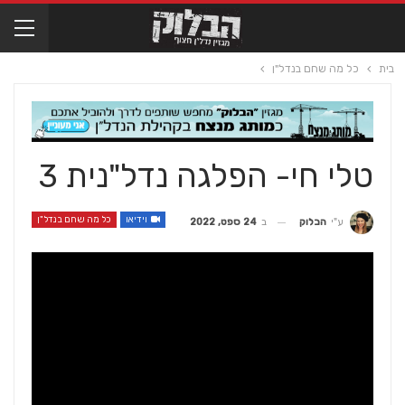
בית
כל מה שחם בנדל"ן
טלי חי- הפלגה נדל"נית 3
וידיאו
כל מה שחם בנדל"ן
ב
24 ספט, 2022
ע"י
הבלוק