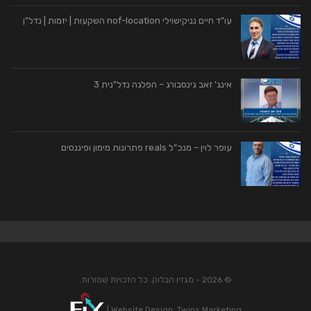
עו"ד חיים נניקישוילי nof-location השקעות | יזמות | נדל"ן
אינג' זאב גינסבורג – הפלגה נדל"נית 3
עופר לוין – מנכ”ל reals פתרונות מימון ופיננסים
© 2026 - מגזין הבלוק. כל הזכויות שמורות.
|
Website Design:
Twins Marketing