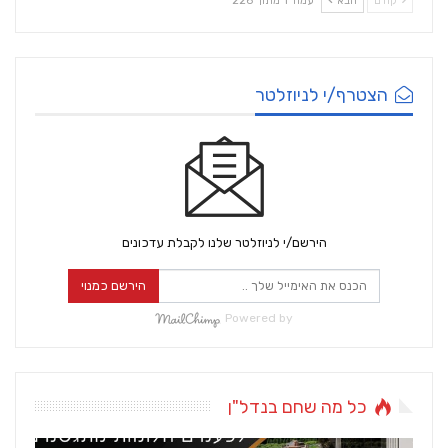
קודם
הבא
עמוד 1 מתוך 226
הצטרף/י לניוזלטר
הירשם/י לניוזלטר שלנו לקבלת עדכונים
הירשם כמנוי
Powered by
כל מה שחם בנדל"ן