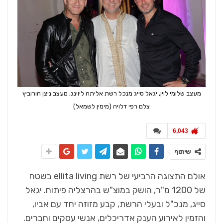
מעצב שלומי לוין, יגאל סייג מנכל רשת אליתה ליוינג, מעצב ניצן הורוביץ
צלם רפי דלויה (מימין לשמאל)
6,043
שיתוף
אולם התצוגה הרביעי של רשת ellita living בשטח
של 1200 מ"ר, הושק במוצ"ש בהרצליה פיתוח. יגאל
סייג, מנכ"ל ובעלי הרשת, קבע מזוזה יחד עם אביו,
והזמין לאירוע הענק אדריכלים, אנשי עסקים וחברים.