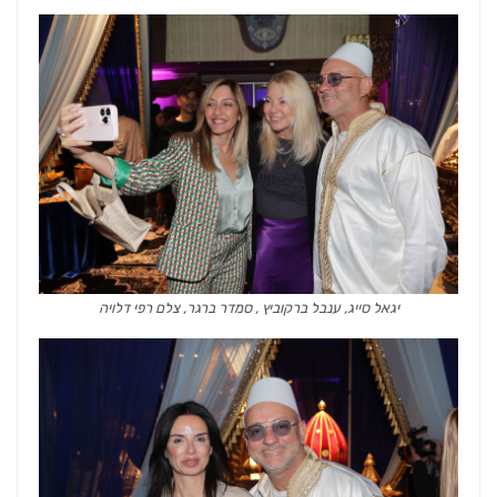
יגאל סייג, ענבל ברקוביץ , סמדר ברגר, צלם רפי דלויה