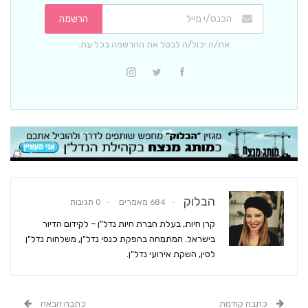
הרשמה
את/ה יכול/ה לבטל את ההרשמה בכל עת.
הבלוק
684 מאמרים
0 תגובות
קרן חיות, בעלת חברת חיות נדל"ן – לקידום הדיור
בישראל. המתמחה בהפקת כנסי נדל"ן, משלחות נדל"ן
לסין, השקת אירועי נדל"ן.
כתבה קודמת
כתבה הבאה