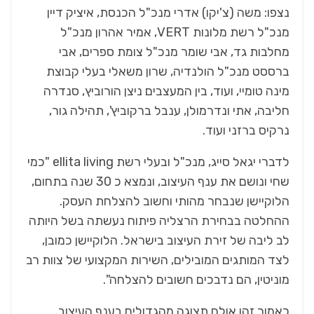
נצפו: משה (צ'יקו) אדרי מנכ"ל הכנסת, איציק דיין
מנכ"ל רשת מלונות VERT, אמיר אהרון מנכ"ל
מחלבות גד, אבי שומר מנכ"ל צומת ספרים, אבי
ברססט מנכ"ל הולנדיה, שרון משאלי בעלי קבוצת
מינה טומיי, ועוד, בין המעצבים ניצן הורוביץ, סנדרה
חליבה, אתי ונדרמולן, ענבל ברקוביץ', תהילה גור,
נרקיס ברזני ועוד.
לדברי יגאל סייג, מנכ"ל ובעלי רשת ellita living "כמי
שחי ונושם את ענף העיצוב, ונמצא כ 30 שנה בתחום,
הלוקיישן שנבחר מהותי וחשוב להצלחת העסק.
ההחלטה בבחירת הרצליה פיתוח נעשתה בשל היותה
לב ליבה של זירת העיצוב בישראל. הלוקיישן כמובן,
לצד המותגים המובילים, השירות המקצועי של צוות רב
מוניטין, הם נדבכים חשובים להצלחה".
כאמור זהו אולם תצוגה מהגדולים בענף העיצוב.