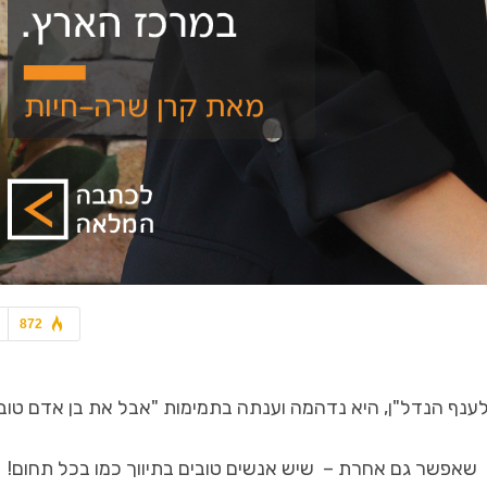
7 בלוק - מגזין סופ"ש
אדריכלות ועיצוב
כרמי BST
התחדשות עירונית מיקלה סי
872
י נכנסת לענף הנדל"ן, היא נדהמה וענתה בתמימות "אבל את בן אדם טוב,
 שאפשר גם אחרת – שיש אנשים טובים בתיווך כמו בכל תחום!