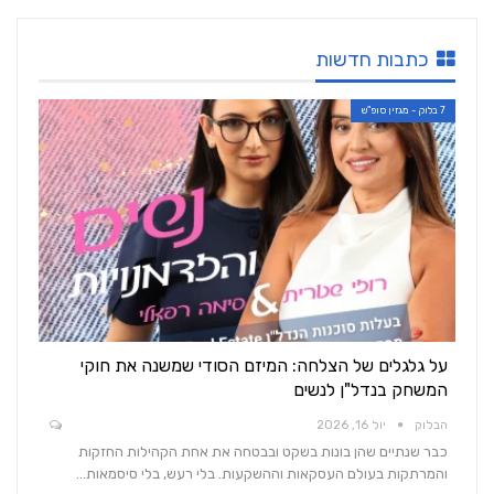
כתבות חדשות
7 בלוק - מגזין סופ"ש
על גלגלים של הצלחה: המיזם הסודי שמשנה את חוקי
המשחק בנדל"ן לנשים
הבלוק
יול 16, 2026
כבר שנתיים שהן בונות בשקט ובבטחה את אחת הקהילות החזקות
והמרתקות בעולם העסקאות וההשקעות. בלי רעש, בלי סיסמאות…