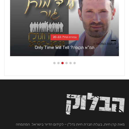
נבחרת הנדל"ן 20-22
תמ"א תקופה? Only Time Will Tell
מאת קרן חיות, בעלת חברת חיות נדל"ן – לקידום הדיור בישראל. המתמחה