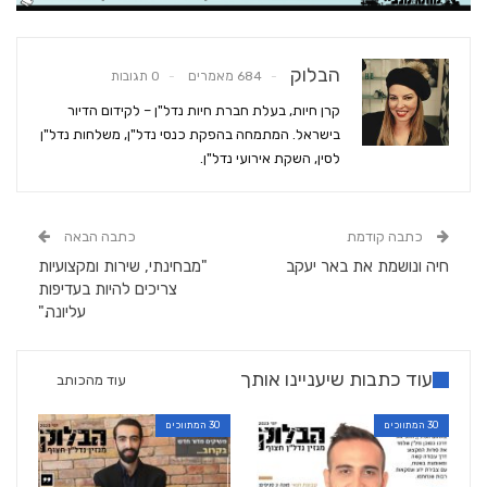
הבלוק
684 מאמרים
0 תגובות
קרן חיות, בעלת חברת חיות נדל"ן – לקידום הדיור
בישראל. המתמחה בהפקת כנסי נדל"ן, משלחות נדל"ן
לסין, השקת אירועי נדל"ן.
כתבה קודמת
כתבה הבאה
חיה ונושמת את באר יעקב
"מבחינתי, שירות ומקצועיות
צריכים להיות בעדיפות
עליונה."
עוד כתבות שיעניינו אותך
עוד מהכותב
30 המתווכים
30 המתווכים