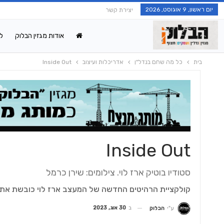
יום ראשון, 9 אוגוסט, 2026
יצירת קשר
אודות מגזין הבלוק
ל
בית
כל מה שחם בנדל"ן
אדריכלות ועיצוב
Inside Out
Inside Out
סטודיו בוטיק ארז לוי. צילומים: שירן כרמל
קולקציית הרהיטים החדשה של המעצב ארז לוי כובשת את ה
ב
30 אוג, 2023
ע"י
הבלוק