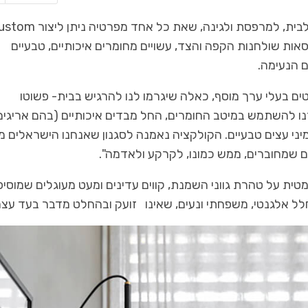
מעצב הרהיטים ארז לוי מציע קולקציית רהיטים חדשה לבית, למרפסת ולגינה, שאת כל אחד מפרט
רסאות שולחנות הקפה והצד, עשויים מחומרים איכותיים, טבעיים
 הנעימה.
ים בעלי ערך מוסף, כאלה שיגרמו לנו להרגיש בבית- פשוטו
נו להשתמש במיטב החומרים, החל מבדים איכותיים (בהם אריגים
מיני עצים טבעיים. הקולקציה נאמנה לסגנון שאנחנו הישראלים מ
ים שמחוברים, ממש כמונו, לקרקע ולאדמה".
מטית על טהרת גווני השמנת, קווים עדינים ומעט מעוגלים שמוסיפ
 חלל אלגנטי, משפחתי ונעים, שאינו זועק ובהחלט מדבר בעד עצמ