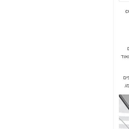
יה ניתן ליצור custom
אוד
ים
ו.