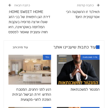
כתבה קודמת
כתבה הבאה
תאילנד זו ההשקעה הכי
HOME SWEET HOME:
אטרקטיבית היום!
דירת הגן היפואית של בני הזוג
שעלו ארצה מרוסיה בעקבות
המלחמה באוקראינה, היא
חוויה עיצובית שאסור לפספס
עוד כתבות שיעניינו אותך
עוד מהכותב
מדור משכנתאות
כללי
המנטור למשכנתאות
רגע לפני החגים, המטבח
החדש: זירת הבישול הביתית
הופכת לחצי-מקצועית