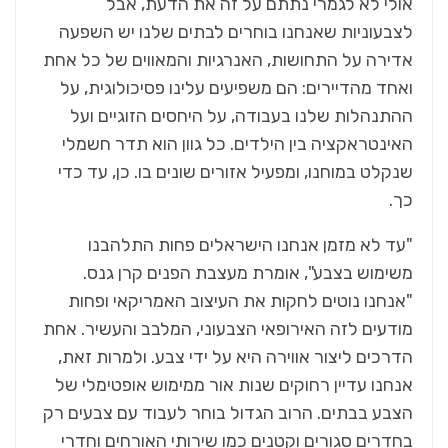
אולי לא לגמרי נתתם על זה את הדעת, אבל
לצבעוניות שאנחנו בוחרים לבתים שלנו יש השפעה
אדירה על התחושות, האנרגיות והמאווים של כל אחת
ואחד מהדיירים: הם משפיעים עלינו פסיכולוגית, על
ההתנהלות שלנו בעבודה, על היחסים הזוגיים ועל
האינטראקציה בין הילדים. כל גוון הוא תדר חשמלי
שנקלט במוחנו, ומפעיל אזורים שונים בו. כן, עד כדי
כך.
"עד לא מזמן אנחנו הישראלים פחות התלהבנו
משימוש בצבע", אומרת מעצבת הפנים קרן גנס.
"אנחנו נוטים לחקות את העיצוב האמריקאי ופחות
מודעים לזה האירופאי הצבעוני, המלבב והעשיר. אחת
הדרכים ליצור אווירה היא על ידי צבע. ולמרות זאת,
אנחנו עדיין רחוקים שנות אור ממימוש אופטימלי של
הצבע בבתים. הרוב הגדול בוחר לעבוד עם צבעים רק
בחדרים סגורים וקטנים כמו שירותי האורחים וחדרי