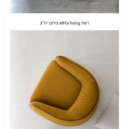
רשת ellita living צילום: יח"צ