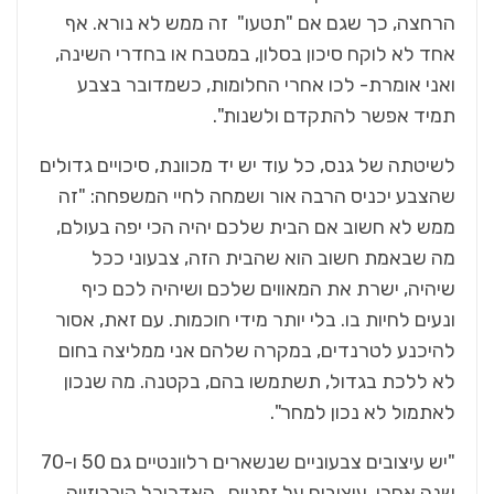
הרחצה, כך שגם אם "תטעו" זה ממש לא נורא. אף
אחד לא לוקח סיכון בסלון, במטבח או בחדרי השינה,
ואני אומרת- לכו אחרי החלומות, כשמדובר בצבע
תמיד אפשר להתקדם ולשנות".
לשיטתה של גנס, כל עוד יש יד מכוונת, סיכויים גדולים
שהצבע יכניס הרבה אור ושמחה לחיי המשפחה: "זה
ממש לא חשוב אם הבית שלכם יהיה הכי יפה בעולם,
מה שבאמת חשוב הוא שהבית הזה, צבעוני ככל
שיהיה, ישרת את המאווים שלכם ושיהיה לכם כיף
ונעים לחיות בו. בלי יותר מידי חוכמות. עם זאת, אסור
להיכנע לטרנדים, במקרה שלהם אני ממליצה בחום
לא ללכת בגדול, תשתמשו בהם, בקטנה. מה שנכון
לאתמול לא נכון למחר".
"יש עיצובים צבעוניים שנשארים רלוונטיים גם 50 ו-70
שנה אחרי, עיצובים על זמניים. האדריכל קורבוזייה