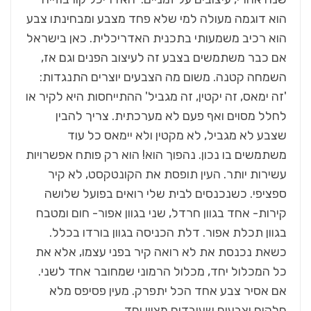
הוא דוגמה מעולה למי שלא פחד מצבע ומבחינתו צבע
הוא רכיב משמעותי בתכנית האדריכלית. כאן בישראל
אם כבר משתמשים בצבע זה לעיצוב הפנים וגם אז,
השמחה קטנה. משום מה הצבעים יוצרים התנגדות:
'זה ימאס, זה יקטין, זה מגביל' ההתייחסות היא לקיר או
לחלל מסוים ואף פעם לא מערכתית. צריך להבין
שצבע לא מגביל, לא מקטין ולא יימאס כל עוד
משתמשים בו נכון. נהפוך הוא! הוא רק פותח אפשרויות
עשירות יותר. העין תופסת את הקונטקסט, לא קיר
ספציפי. כשנכנסים לבית שלי רואים בפועל שלושה
קירות- אחד בגוון חרדל, שני בגוון אפור- חום ומטבח
בגוון תכלת אפור. דלת הכניסה בגוון בורדו בכלל.
כשאת נכנסת את לא רואה קיר בפני עצמו, אלא את
כל המכלול יחד, מכלול הרמוני שמחובר אחד לשני.
אם אסיר צבע אחד הכל יתפרק. מעין פסיפס מלא
חלקים וצבעים שעובדים מצוין יחד.