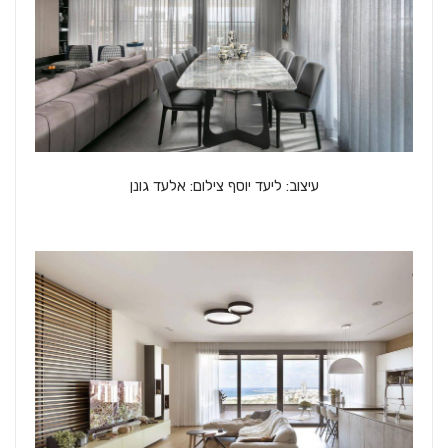
עיצוב: ליעד יוסף צילום: אלעד גונן