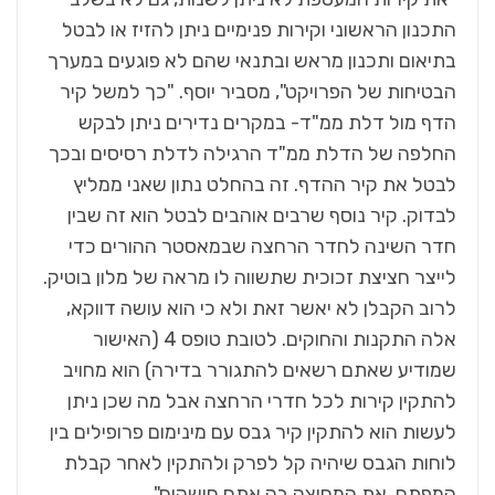
התכנון הראשוני וקירות פנימיים ניתן להזיז או לבטל
בתיאום ותכנון מראש ובתנאי שהם לא פוגעים במערך
הבטיחות של הפרויקט", מסביר יוסף. "כך למשל קיר
הדף מול דלת ממ"ד- במקרים נדירים ניתן לבקש
החלפה של הדלת ממ"ד הרגילה לדלת רסיסים ובכך
לבטל את קיר ההדף. זה בהחלט נתון שאני ממליץ
לבדוק. קיר נוסף שרבים אוהבים לבטל הוא זה שבין
חדר השינה לחדר הרחצה שבמאסטר ההורים כדי
לייצר חציצת זכוכית שתשווה לו מראה של מלון בוטיק.
לרוב הקבלן לא יאשר זאת ולא כי הוא עושה דווקא,
אלה התקנות והחוקים. לטובת טופס 4 (האישור
שמודיע שאתם רשאים להתגורר בדירה) הוא מחויב
להתקין קירות לכל חדרי הרחצה אבל מה שכן ניתן
לעשות הוא להתקין קיר גבס עם מינימום פרופילים בין
לוחות הגבס שיהיה קל לפרק ולהתקין לאחר קבלת
המפתח את המחיצה בה אתם חושקים".