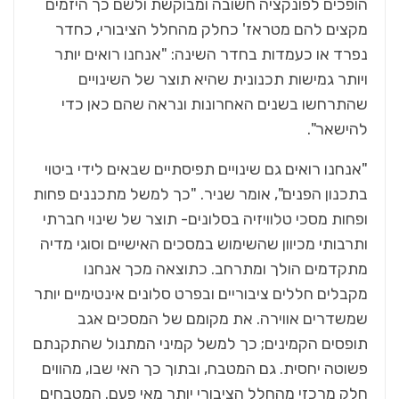
הופכים לפונקציה חשובה ומבוקשת ולשם כך היזמים
מקצים להם מטראז' כחלק מהחלל הציבורי, כחדר
נפרד או כעמדות בחדר השינה: "אנחנו רואים יותר
ויותר גמישות תכנונית שהיא תוצר של השינויים
שהתרחשו בשנים האחרונות ונראה שהם כאן כדי
להישאר".
"אנחנו רואים גם שינויים תפיסתיים שבאים לידי ביטוי
בתכנון הפנים", אומר שניר. "כך למשל מתכננים פחות
ופחות מסכי טלוויזיה בסלונים- תוצר של שינוי חברתי
ותרבותי מכיוון שהשימוש במסכים האישיים וסוגי מדיה
מתקדמים הולך ומתרחב. כתוצאה מכך אנחנו
מקבלים חללים ציבוריים ובפרט סלונים אינטימיים יותר
שמשדרים אווירה. את מקומם של המסכים אגב
תופסים הקמינים; כך למשל קמיני המתנול שהתקנתם
פשוטה יחסית. גם המטבח, ובתוך כך האי שבו, מהווים
חלק מרכזי מהחלל הציבורי יותר מאי פעם. המטבחים