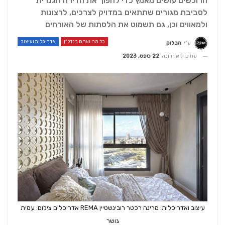
הרוכשים עושים מאמץ כדי להפוך את הדירה הגנרית
לסביבת מגורים שתתאים במדויק לצרכים, לרצונות
ולמאווים וכן, גם תשמוט את הלסתות של האורחים
כל מה שחם בנדל"ן
אדריכלות ועיצוב
ע"י
הבלוק
עודכן לאחרונה
22 ספט, 2023
עיצוב ואדריכלות: מרינה רכטר רובינשטיין REMA אדריכלים צילום: עמית
גושר