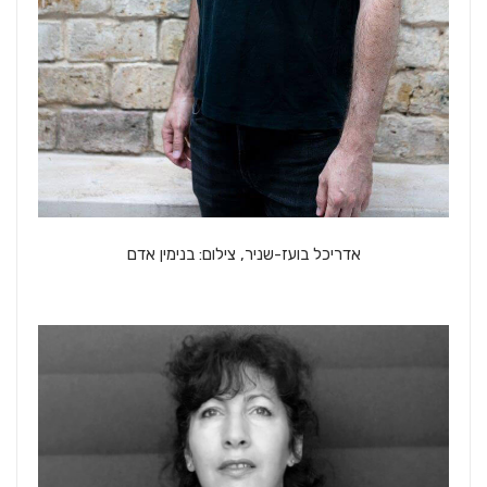
אדריכל בועז-שניר, צילום: בנימין אדם