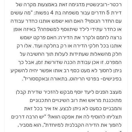
רכטר-רובינשטיין מדגימה זאת באמצעות מקרה של
דירת 5 חדרים עבור משפחה בת 4 נפשות: "מה עושים
עם החדר הנוסף? האם הוא ישמש אותנו כחדר עבודה
או כחדר עתידי לילד שיתווסף למשפחה? באיזה אופן
נרצה לחמם ולקרר את הדירה; האם פרקט ישמש
אותנו בכל חלקי הדירה או רק בחלקה ועוד. אלו רק
חלק מהשאלות שעתידות לעלות תוך החשיבה על
המפרט. זו אכן עבודת הכנה שדורשת זמן, אבל כך
ניתן לחסוך לא מעט כסף רב אותו אפשר יהיה להשקיע
בפינישים- בפרטי הריהוט, בתאורה ובאקססוריז".
מעצב הפנים ליעד יוסף מבקש להזכיר שדירת קבלן
מתוכננת מראש ואת רוב השינויים התכנוניים
והמבניים כמעט לא ניתן לבצע. אז איך בכל זאת
תצליחו להוסיף לה את אפקט הוואו? "יש הרבה דרכים
להפוך את הדירה הקבלנית למיוחדת", הוא מסביר,