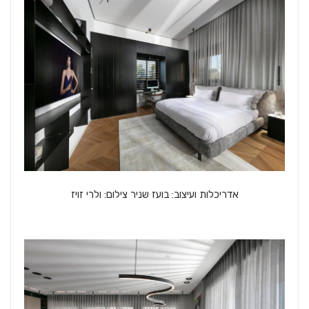
אדריכלות ועיצוב: בועז שניר צילום: ולרי זויז