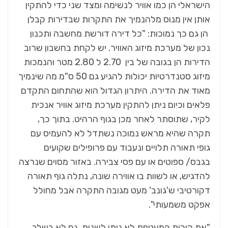
הישראלי הן כמו אוויר לנשימה ומצד שני כדי להתקין
אותן אין מנוס מלהנמיך את התקרות שבדירות קבלן
הן גם כך נמוכות: "כל דירה דורשת מחשבה ותכנון
נכון של מערכת מיזוג האוויר. יש לקחת בחשבון שרוב
הדירות הן בגובה של בין 2.70 ל 2.80 מטר והנמכות
מיזוג סטנדרטיות יכולות להגיע גם 50 ס"מ מה שינמיך
מאוד את הדירה. היתרון הגדול הוא שהתחום התקדם
פלאים וכיום ניתן להתקין מערכת מיזוג אוויר אנכית
לקיר, שתוסתר לאחר מכן בגוף הרהיט. בתוך כך,
תקרה שהיא מראש נמוכה נשתדל לא להעמיס עם
גופי תאורה תלויים ונעבוד עם פרופילים שקועים
בגבס/ ספוטים או עם פסי צבירה. באזור מסוים שנרצה
להדגיש, או לשוות בו אווירה שונה, נתלה גוף תאורה
דקורטיבי ש'גונב' מעט מגובה התקרה אבל מחולל
אפקט משמעותי".
"את קירות המעטפת לא ניתן לשנות, גם לא בשלב