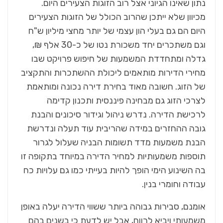
נתון שאינו הגיוני אצל רוב הזוגות הצעירים היום.
מכיוון שלא ייתכן שהרוב הכולל של הזוגות הצעירים
היום הם גם בעלי הון עצמי של יותר מחצי מיליון ש"ח
וגם משתכרים יחד משכורת נטו של כ-30 אלף ₪,
גדלה ומתחדדת המשמעות של חיפוש פרויקט שבו
מחירי הדירות מותאמים ליכולת ההשתכרות והתקציב
של הזוג. חשובה מאוד בחירת דירה נכונה ומותאמת
לצרכי הזוג גם מבחינה פיננסית ותכנון קדימה
לרכישת הדירה. נדרש ניהול וגידור סיכונים והבנת
גובה ההחזרים במידה שהריבית עוד תעלה ונדרשת
הבנת משמעות מדד תשומות הבניה שעלול לגרור
תוספות משמעותיות למחיר הדירה במיוחד בתקופה זו
בה השינוע הימי הופך להיות בעייתי כמו גם עלויות כח
עבודה וחומרי בנין.
אומנם, סבירות גבוהה ביותר ששווי הדירה יעלה באופן
משמעותי ויביא לרווח, אבל יש לדעת כי בשנים בהם