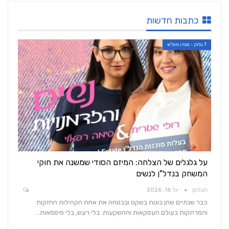
כתבות חדשות
7 בלוק - מגזין סופ"ש
על גלגלים של הצלחה: המיזם הסודי שמשנה את חוקי
המשחק בנדל"ן לנשים
הבלוק
יול 16, 2026
כבר שנתיים שהן בונות בשקט ובבטחה את אחת הקהילות החזקות
והמרתקות בעולם העסקאות וההשקעות. בלי רעש, בלי סיסמאות…