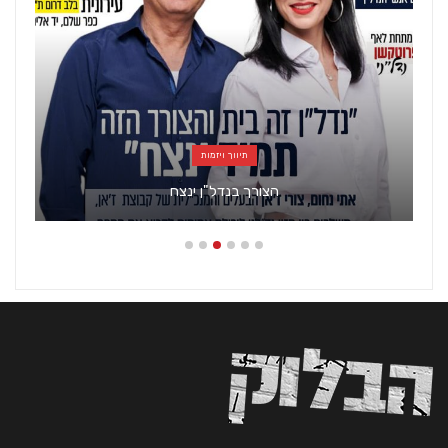
תיווך ויזמות
הצורך בנדל"ן ינצח