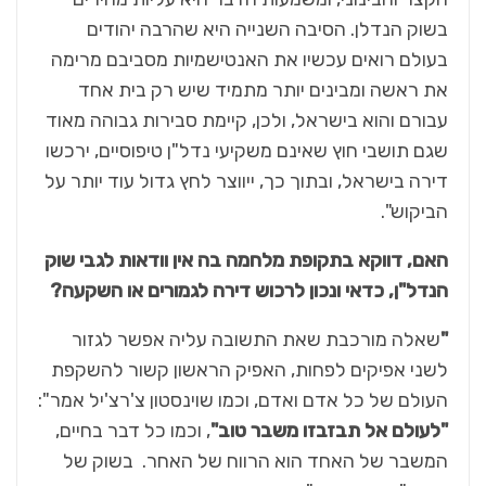
בשוק הנדלן. הסיבה השנייה היא שהרבה יהודים
בעולם רואים עכשיו את האנטישמיות מסביבם מרימה
את ראשה ומבינים יותר מתמיד שיש רק בית אחד
עבורם והוא בישראל, ולכן, קיימת סבירות גבוהה מאוד
שגם תושבי חוץ שאינם משקיעי נדל"ן טיפוסיים, ירכשו
דירה בישראל, ובתוך כך, ייווצר לחץ גדול עוד יותר על
הביקוש".
האם, דווקא בתקופת מלחמה בה אין וודאות לגבי שוק
הנדל"ן, כדאי ונכון לרכוש דירה לגמורים או השקעה?
"
שאלה מורכבת שאת התשובה עליה אפשר לגזור
לשני אפיקים לפחות, האפיק הראשון קשור להשקפת
העולם של כל אדם ואדם, וכמו שוינסטון צ'רצ'יל אמר":
"לעולם אל תבזבזו משבר טוב"
, וכמו כל דבר בחיים,
המשבר של האחד הוא הרווח של האחר. בשוק של