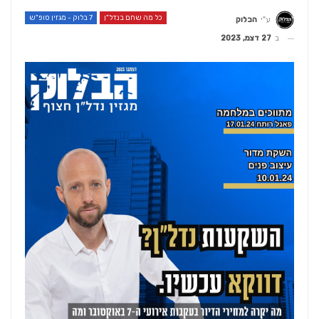
כל מה שחם בנדל"ן
7 בלוק - מגזין סופ"ש
ע"י
הבלוק
ב
27 דצמ, 2023