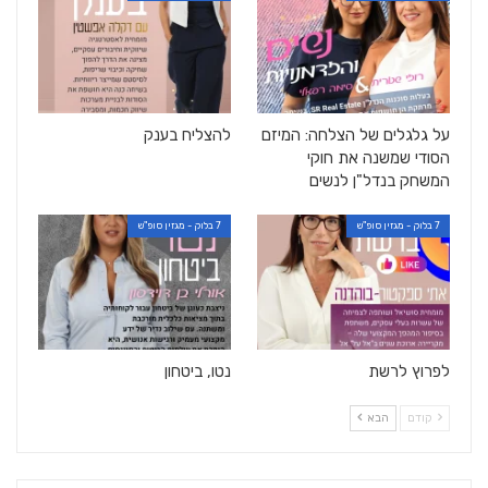
על גלגלים של הצלחה: המיזם
להצליח בענק
הסודי שמשנה את חוקי
המשחק בנדל"ן לנשים
7 בלוק - מגזין סופ"ש
7 בלוק - מגזין סופ"ש
לפרוץ לרשת
נטו, ביטחון
קודם
הבא