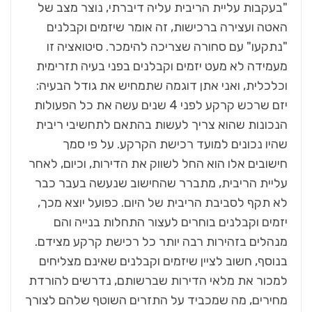
"בעקבות עליית הריבית עליה דיברתי, נוצר מצב של
האטה ועצירה ברכישות, זה אומר שיזמים וקבלנים
"נתקעו" עם סחורה שצריכה להימכר. סיטואציה זו
מעמידה לא מעט יזמים וקבלנים בפני בעיה תזרימית
וכלכלית, ואני אתן דוגמה שתמחיש את גודל הבעיה:
יזם שרכש קרקע לפני 4 שנים עשה את כל הפעולות
הנכונות שהוא צריך לעשות בהתאם לתחשיבי ריבית
שהיו נכונים למועד רכישת הקרקע. על פי סמך
חישובים אלו הוא החל לשווק את הדירות, וכיום, לאחר
עליית הריבית, מתברר שהחישוב שנעשה בעבר כבר
לא תקף לסביבת הריבית של היום. כפועל יוצא מכך,
יזמים וקבלנים בוחרים לעצור התחלות בנייה והם
מנהלים בזהירות רבה יותר כל רכישת קרקע מצידם.
בנוסף, חשוב לציין שיזמים וקבלנים שאינם מצליחים
למכור את מלאי הדירות שברשותם, נדרשים להורדת
מחירים, מה שמכביד על התזרים השוטף שלהם לצורך