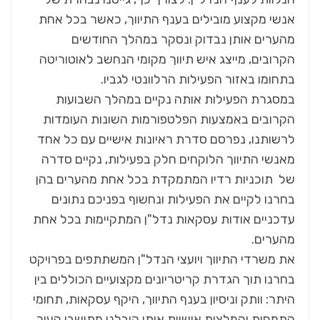
אנשי מקצוע מובילים בענף התיווך, כאשר בכל אחת
מהערים אותן נבדוק ונסקר במהלך החודשים
הקרובים, מייצג איש תיווך מקומי הנחשב לאוטוריטה
בתחומו באזור הפעילות הרלוונטי לגביו.
במסגרת הפעילות אותה נקיים במהלך השבועות
הקרובים באמצעות הפלטפורמות השונות העומדות
לרשותנו, נפרסם סדרת ראיונות אישיים עם כל אחד
מאנשי התיווך הלוקחים חלק בפעילות, נקיים סדרה
של תוכניות רדיו המתמקדת בכל אחת מהערים בהן
בחרנו לקיים את הפעילות ונחשוף בפניכם נתונים
עדכניים אודות עסקאות נדל"ן המתקיימות בכל אחת
מהערים.
את משרדי התיווך ויועצי הנדל"ן המשתתפים בפרויקט
בחרנו תוך הגדרת קריטריונים מקצועיים הכוללים בין
היתר: וותק וניסיון בענף התיווך, היקף עסקאות, תחומי
התמחות והמלצות אישיות אותן קיבלנו מתושבי העיר