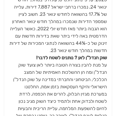
ינואר 24, נמכרו ברחבי ישראל 7,887 דירות, עלייה
של 17.7% בהשוואה לחודש ינואר 23. חשוב לציין
שמספר הדירות שנמכרו במהלך חודש ינואר האחרון
הוא הגבוה ביותר מאז חודש יולי 2022, כאשר העלייה
הדרמטית באה לידי ביתר שאת בדירות חדשות עם
זינוק של כ-44% בהשוואה לנתוני המכירות של דירות
חדשות במהלך חודש ינואר 23.
שוק הנדל"ן לאן ? נותנים לשטח לדבר!
על מנת להבין בצורה הטובה ביותר לאן צועד שוק
הנדל"ן ומה הן ההשלכות האמיתיות של המצב
הכלכלי, הביטחוני והחברתי במדינה על שוק הנדל"ן
הישראלי והיקף העסקאות בזמן אמת, החלטנו
במערכת מגזין הבלוק, להרים את הכפפה, לרדת
לשטח ולבדוק אחת ולתמיד כיצד השוק מגיב נכון
להיום להשפעות המלחמה, עליית הריבית והבעיות
הנלוות לענף הנדל"ן. לצורך כך, גייסנו נבחרת של