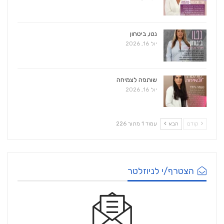
נטו, ביטחון
יול 16, 2026
שותפה לצמיחה
יול 16, 2026
קודם
הבא
עמוד 1 מתוך 226
הצטרף/י לניוזלטר