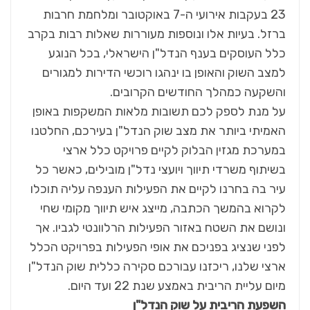
23 בעקבות אירועי ה-7 באוקטובר ומלחמת חרבות
ברזל. בעיות אלו ונוספות מעוררות שאלות רבות בקרב
כלל העוסקים בענף הנדל"ן הישראלי, בכל הנוגע
למצב השוק והאופן בו ינהגו רוכשי הדירות למגורים
והשקעה כמהלך החודשים הקרובים.
על מנת לספק לכם תשובות מלאות המשקפות באופן
האמיתי ביותר את מצב שוק הנדל"ן בעירכם, החלטנו
במערכת מגזין הבלוק לקיים פרויקט כלל ארצי
בשיתוף משרדי תיווך ויועצי נדל"ן מובילים, כאשר כל
עיר בה בחרנו לקיים את הפעילות הענפה עליה תוכלו
לקרוא בהמשך הכתבה, מייצג איש תיווך מקומי שחי
ונושם את השטח באזור הפעילות הרלוונטי לגביו. אך
לפני שנציג בפניכם את אופי הפעילות בפרויקט הכלל
ארצי שלנו, ריכזנו עבורכם סקירה כללית שוק הנדל"ן
מיום עליית הריבית באמצע שנת 22 ועד היום.
השפעת הריבית על שוק הנדל"ן