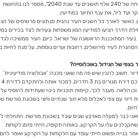
"מודיעין – מכבים – רעות, זאת עיר צומחת עם צפי לצמיחה של 240 אלף תושבים עד שנת 2040", מספר לנו בתחושת
קר ועד ליל, את ענף התיווך במודיעין.
 כאשר לאורך כל השנים העיר נהנית מנתונים מרשימים של הגי
לת הדרך הגיעו למודיעין המון משפחות צעירות לצד בכירים במ
 בעיר המתוכננת הראשונה של ישראל. כיום, העיר ממשיכה לגדו
מהגרת לעיר מירושלים, רחובות וערים נוספות, על מנת לחיות ב
 בצפי של הגידול באוכלוסייה?
ר. חשוב להבין שיש פה מה שאני מכנה: 'אבולוציה מודיעינית'
שלמעשה מאפשרת לזוגות צעירים שרכשו בתחילת דרכם דירת מגורים בת 3 חדרים, למכור אותה ולהתקדם לדירת 4
ן הלאה. מעבר לכך, קיימות תוכניות בינוי שעתידות להוסיף על
וב ל-39 אלף יחידות דיור, מתוכן 4,204 יחידות דיור עם צפי לאכלוס מלא תוך שנתיים וחצי בשכונת מורשת
יום.
שאני כבר למעלה מארבע שנים עובד בשכונת מורשת. התחלתי לש
שהקבלנים עלו על הקרקע. באותה תקופה, הייתי מזמן לקוחות
ר בנייה ופשוט הייתי עומד עם הלקוחות על הקרקע ואומר להם: