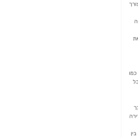
ורך
יה
את
כמו
כל
ך
ירה
ין