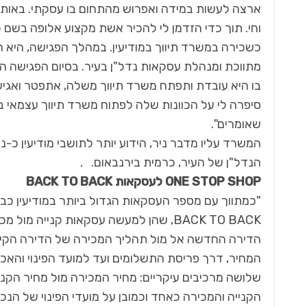
ארצה לעשות במידה ואפרוש מהתחום בו עסקתי. באותה ת
וחי. תוך כדי הזדמן לי להכיר אשת מקצוע אלופה בשם
כשכירה במשרד תיווך במודיעין. במהלך הפגישה, היא ה
מתווכת ומנהלת עסקאות נדל"ן בעיר. בסיום הפגישה ה
בו היא עובדת ותפתח משרד תיווך משלה, אתפטר ואגיע
סיפרה לי על הכוונות שלה לפתוח משרד תיווך עצמאי במ
שאומרים".
המשרד עליו מדבר ניר, הידוע יותר לתושבי מודיעין כ-נ
הנדל"ן של העיר, כרמית בירנבאום. .
ONE STOP SHOP
לעסקאות
BACK TO BACK
"כמתווך עם מספר העסקאות הגדול ביותר במודיעין כב
BACK TO BACK, שהן למעשה עסקאות קנייה
הדירה החדשה אל מול תהליך המכירה של הדירה הקיימ
שלושה מרכיבים עיקריים: מחיר המכירה מול מחיר ה
הקנייה והמכירה כאחד וכמובן על מועדי הפינוי של הנ