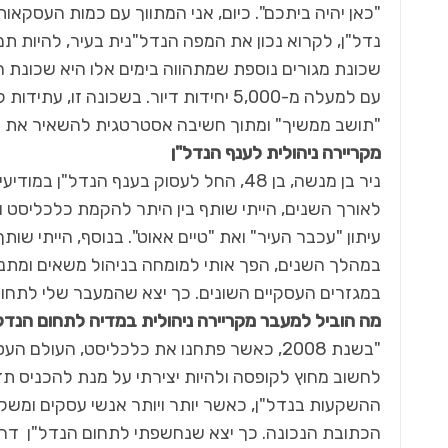
"כאן יהיה ביתכם". כיום, אני המתווך עם כמות העסקאו
נדל"ן, לקרוא נכון את המפה הנדל"נית בעיר, להיות תמ
שכונת מגורים נוספת שמתהווה בימים אלו היא שכונת ה
"תושב ממשיך" ומתוך חשיבה אסטרטגית להשאיר את התו
מקריירה ניהולית לענף הנדל"ן
ניר בן מנשה, בן 48, החל לעסוק בענף הנד
לאורך השנים, הייתי שותף בין היתר להקמת כלכליסט ו
עיתון "עכבר העיר" ואת "טיים אאוט". בנוסף, הייתי ש
במהלך השנים, הפך אותי למומחה בניהול משאים ומתני
במגזרים העסקיים השונים. כך יצא שהמעבר שלי לתחום
מה הוביל למעבר מקריירה ניהולית במדיה לתחום הנדל
"בשנת 2008, כאשר פתחנו את כלכליסט, העו
לחשוב מחוץ לקופסה ולהיות יצירתי על מנת להכניס ת
ההשקעות בנדל"ן, כאשר יותר ויותר אנשי עסקים ומשק
הכתובת הנכונה. כך יצא שנחשפתי לתחום הנדל"ן דרך