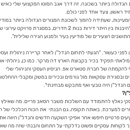
ת הגדולה ביותר בשכונה. זה דרך אגב המוטו המקצועי שלי כאיש
יד ראשון. צעד אחד לפני כולם.
מעיינות, שעתידה להפוך לשכונת המגורים הגדולה ביותר במודיע
עם למעלה מ-5,000 יחידות דיור. בשכונה זו, עתידות להיבנות בין היתר דירות בנות 2 חדרים, במסגרת פרויקט עירו
שבים הצעירים של מודיעין בעיר ולמנוע הגירה שלילית".
ל"ן במודיעין לפני כעשור. "הגעתי לתחום הנדל"ן לאחר קריירה ניהולית ועס
מילאתי תפקיד בכיר בקבוצת הארץ דה מרקר. כמו כן, ניהלתי את
ותף להקמתה של חברת סטארט אפ. הניסיון העסקי והניהולי שלי
ם ובסגירת עסקאות מול גורמים ובכירים במשק ומקבלי ההחלטו
 הנדל"ן היה טבעי ואף מתבקש מבחינתי".
"ן?
לם העסקי נאלץ להתמודד עם השלכות משבר הסאב פריים. מה שאילץ 
זרים למערכת. באותה תקופה, גם הבנתי את הכוח הכלכלי של ת
יעים פרטיים חיפשו אחר אפיקי השקעה חדשים והנדל"ן היווה את
 לקוחות עסקיים ופשוט נדלקתי על התחום והבנתי שזה מה שאנ