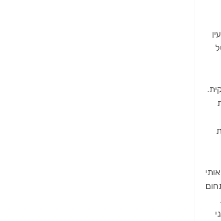
ין
ני של
קית.
ת
אותי
חום
י