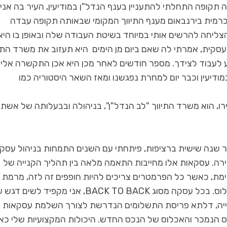
קופה התחלתי להתעניין בענף הנדל"ן במודיעין, העיר בה אני 
 כרמית בירנבאום מענף התיווך המקומי שבאותה תקופה עבדה
צליחה להרשים אותי במיוחד בשיטת העבודה שלה ובאופן בו היא
עסקית, אמרתי לה שאם ביום מן הימים היא תעזוב את משרד התיו
 לעבוד לצידך. מספר חודשים לאחר מכן היא אכן התקשרה אליי,
ודיעין וכבר יום למחרת נפגשנו ומאז השאר היסטוריה כמו
ירו, הוא משרד התיווך "לב הנדל"ן", בניהולה ובבעלותה של אשת
ר שנה שישית ברציפות, פיתחתי עם השנים התמחות בניהול עסק
 מול מכירה. עסקאות אלו מחייבות התאמה מלאה בין תהליך הקנייה של
ת, כאשר כל הפרמטרים צריכים להיות חופפים זה לזה, מרמת
המחיר, דרך פריסת התשלומים ועד למועד הפינוי והאכלוס. בכל עסקה מסוג BACK TO BACK, אני מקפיד לשי
קנייה, דלתא פריסת התשלומים הנדרשת לצורך השלמת עסקאות
כס הנמכר והאכלוס של הנכס החדש. היכולות המקצועיות שלי כא