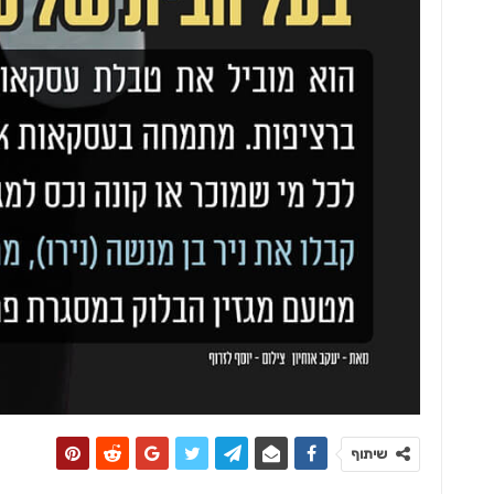
כל מה שחם בנדל"ן
סקירה רבעונית -מחירי הדיור מאת אוהד
רג
דנוס, מומחה נדל״ן
שיתוף