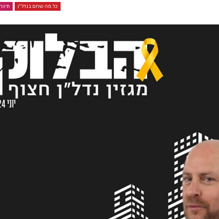
כל מה שחם בנדל"ן
תיווך