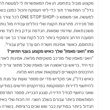
מקצוע מוביל בתחומו, הן אלו המאפשרות לי למעשה להת
נדל"ני המתעורר תוך כדי ליווי העסקה והכול כמובן בשקי
למעשה, אני משמש
מול מכירה. פתרונות הקצה שלי כוללים עבודה מול נותני 
משכנתאות, שירותי שמאות, הנדסה ובדק בית לצד שירותי 
המענה הרחב והמקיף ביותר לכל לקוח וצורך כך אני מק
בתחומם, כאשר אמינות ויושרה הם ערך עליון עבורי".
מהו "האני מאמין" שלך כאיש מקצוע בענף התיווך?
"האני מאמין שלי מורכב משקיפות מלאה, אמינות לאורך
כף היד. בראש ובראשונה אני מאמין שכל מתווך צריך לה
ההיבטים הקשורים לעסקאות אותן הוא מלווה.
להיחשף לדירות הממוקמות בפרויקטים חדשים במודיעין. 
שאני נחשף לגודל הדירה, סגנון הבנייה, מספר המרפסו
המותאמת ביותר עבורם בשלב השני. זה הכוח שלי כאי
הגדול ביותר במודיעין כבר שש שנים ברציפות. בשורה ה