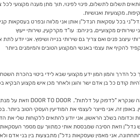
אים תשלום לתשלום, פינוי לפינוי, תוך מתן מענה מקצועי לכל צ
פות, מקצועיות ואנושיות.
 כ-ONE STOP SHOP לכל צורך נדל"ני בכל עסקאות הנדל"ן אותן אני מלווה ובפרט בעסקאות קנ
שירותים מקצועיים, ביניהם: עו"ד מקרקעין, שירותי ייעוץ
עיצוב פנים ואם צריך גם שירותי בנייה ושיפוץ. אני יודע לתת 
פיד להקיף את עצמי באנשי המקצוע הטובים והמיומנים ביותר
 כל הדרך והמון המון ידע מקצועי שבא לידי ביטוי בהכרת השטח 
יות קודם כל בן אדם ישר והוגן ולאחר מכן איש מקצוע הבקיא ב
כאיש נדל"ן, אני מקדיש מדי יום מספר שעות על מנת מה שנקרא "לדפוק על דלתות", DOOR TO DOOR וזאת על מנת
באופן זה, אני מייצר לעצמי את המודיעין העסקי הטוב ביותר. בכ
ת וכדומה בשלב הראשון, אני יודע להתאים ללקוחות שלי את הד
ש נדל"ן וזאת הסיבה שמבססת אותי כמתווך עם מספר העסקאות
תחתונה, אני מאמין שעסקאות נדל"ן מתבצעות בין בני אדם ולא ב