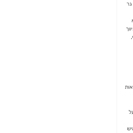
גר
וך
אות
ם דגש על
יש