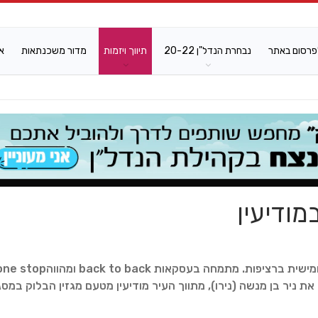
פרסום באתר
נבחרת הנדל"ן 20-22
תיווך ויזמות
מדור משכנתאות
א
מודיעין
הוא מוביל את טבלת עסקאות הנדל"ן במודיעין כבר שנה חמישית ברציפות. מתמחה בעסקאות back to back ומהווה
לו את ניר בן מנשה (נירו), מתווך העיר מודיעין מטעם מגזין הבלוק במס