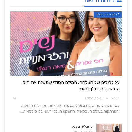
כתבות חדשות
7 בלוק - מגזין סופ"ש
על גלגלים של הצלחה: המיזם הסודי שמשנה את חוקי
המשחק בנדל"ן לנשים
הבלוק
יול 16, 2026
כבר שנתיים שהן בונות בשקט ובבטחה את אחת הקהילות החזקות
והמרתקות בעולם העסקאות וההשקעות. בלי רעש, בלי סיסמאות…
להצליח בענק