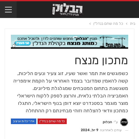
בית
כל מה שחם בנדל"ן
מתכון מנצח
כשפוגשים את תמר ואשר שעיו, זוג צעיר ונעים הליכות,
קשה להאמין שמדובר בצמד האחראי על הקמת אימפריה
משגשגת בתחום המטבחים שמגלגלת מיליונים.
האמביציה הבלתי נלאית, והרצון לספק ללקוח הישראלי
מוצר מוגמר בסטנדרט יוצא דופן בנוף הישראלי, התגלו
כמתכון וודאי להצלחה וזוהי מבחינתם רק ההתחלה
כל מה שחם בנדל"ן
אדריכלות ועיצוב
ע"י
הבלוק
עודכן לאחרונה
9 יול, 2024