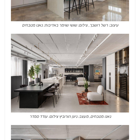
עיצוב: רשל רושבך, צילום: שושי שוימר באדיבות: נאנו מטבחים
נאנו מטבחים, מעצב: ניצן הורוביץ צילום: עודד סמדר