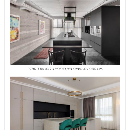
נאנו מטבחים, מעצב: ניצן הורוביץ צילום: עודד סמדר