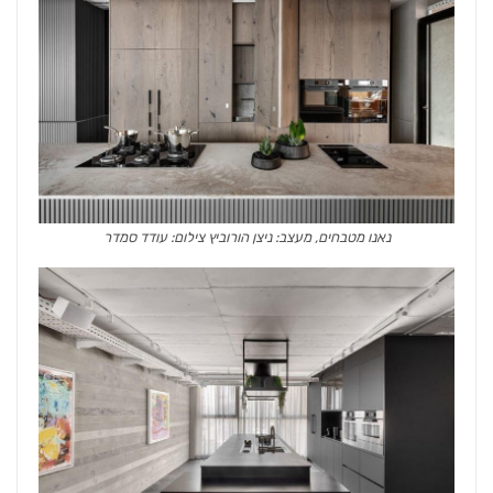
נאנו מטבחים, מעצב: ניצן הורוביץ צילום: עודד סמדר