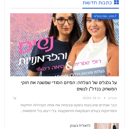
כתבות חדשות
7 בלוק - מגזין סופ"ש
על גלגלים של הצלחה: המיזם הסודי שמשנה את חוקי
המשחק בנדל"ן לנשים
הבלוק
יול 16, 2026
כבר שנתיים שהן בונות בשקט ובבטחה את אחת הקהילות החזקות
והמרתקות בעולם העסקאות וההשקעות. בלי רעש, בלי סיסמאות…
להצליח בענק