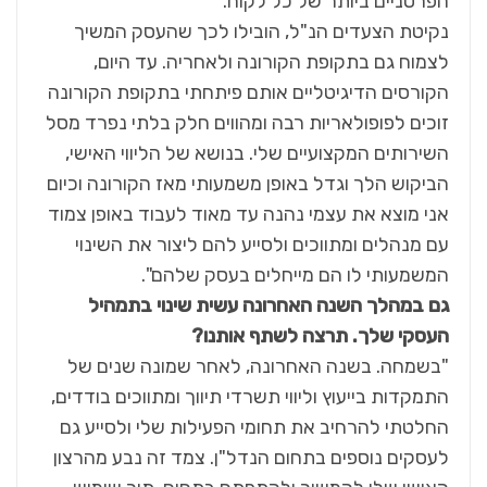
הפרטניים ביותר של כל לקוח.
נקיטת הצעדים הנ"ל, הובילו לכך שהעסק המשיך
לצמוח גם בתקופת הקורונה ולאחריה. עד היום,
הקורסים הדיגיטליים אותם פיתחתי בתקופת הקורונה
זוכים לפופולאריות רבה ומהווים חלק בלתי נפרד מסל
השירותים המקצועיים שלי. בנושא של הליווי האישי,
הביקוש הלך וגדל באופן משמעותי מאז הקורונה וכיום
אני מוצא את עצמי נהנה עד מאוד לעבוד באופן צמוד
עם מנהלים ומתווכים ולסייע להם ליצור את השינוי
המשמעותי לו הם מייחלים בעסק שלהם".
גם במהלך השנה האחרונה עשית שינוי בתמהיל
העסקי שלך. תרצה לשתף אותנו?
"בשמחה. בשנה האחרונה, לאחר שמונה שנים של
התמקדות בייעוץ וליווי תשרדי תיווך ומתווכים בודדים,
החלטתי להרחיב את תחומי הפעילות שלי ולסייע גם
לעסקים נוספים בתחום הנדל"ן. צמד זה נבע מהרצון