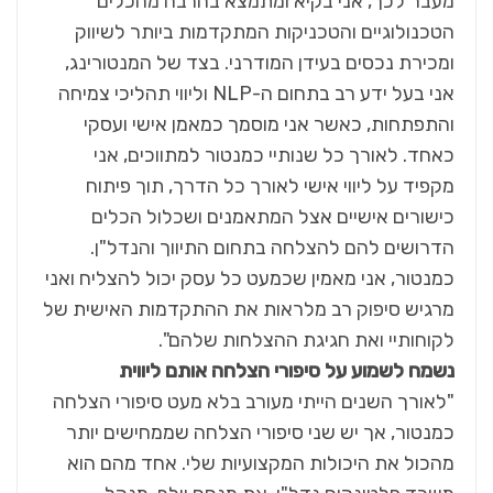
מעבר לכך, אני בקיא ומתמצא בהרבה מהכלים
הטכנולוגיים והטכניקות המתקדמות ביותר לשיווק
ומכירת נכסים בעידן המודרני. בצד של המנטורינג,
אני בעל ידע רב בתחום ה-NLP וליווי תהליכי צמיחה
והתפתחות, כאשר אני מוסמך כמאמן אישי ועסקי
כאחד. לאורך כל שנותיי כמנטור למתווכים, אני
מקפיד על ליווי אישי לאורך כל הדרך, תוך פיתוח
כישורים אישיים אצל המתאמנים ושכלול הכלים
הדרושים להם להצלחה בתחום התיווך והנדל"ן.
כמנטור, אני מאמין שכמעט כל עסק יכול להצליח ואני
מרגיש סיפוק רב מלראות את ההתקדמות האישית של
לקוחותיי ואת חגיגת ההצלחות שלהם".
נשמח לשמוע על סיפורי הצלחה אותם ליווית
"לאורך השנים הייתי מעורב בלא מעט סיפורי הצלחה
כמנטור, אך יש שני סיפורי הצלחה שממחישים יותר
מהכול את היכולות המקצועיות שלי. אחד מהם הוא