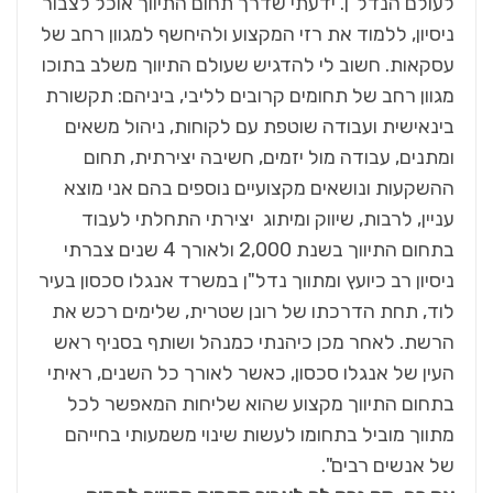
לעולם הנדל"ן. ידעתי שדרך תחום התיווך אוכל לצבור
ניסיון, ללמוד את רזי המקצוע ולהיחשף למגוון רחב של
עסקאות. חשוב לי להדגיש שעולם התיווך משלב בתוכו
מגוון רחב של תחומים קרובים לליבי, ביניהם: תקשורת
בינאישית ועבודה שוטפת עם לקוחות, ניהול משאים
ומתנים, עבודה מול יזמים, חשיבה יצירתית, תחום
ההשקעות ונושאים מקצועיים נוספים בהם אני מוצא
עניין, לרבות, שיווק ומיתוג יצירתי
התחלתי לעבוד
בתחום התיווך בשנת 2,000 ולאורך 4 שנים צברתי
ניסיון רב כיועץ ומתווך נדל"ן במשרד אנגלו סכסון בעיר
לוד, תחת הדרכתו של רונן שטרית, שלימים רכש את
הרשת. לאחר מכן כיהנתי כמנהל ושותף בסניף ראש
העין של אנגלו סכסון, כאשר לאורך כל השנים, ראיתי
בתחום התיווך מקצוע שהוא שליחות המאפשר לכל
מתווך מוביל בתחומו לעשות שינוי משמעותי בחייהם
של אנשים רבים".