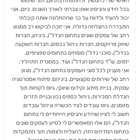
האישי שלי להמשיך ולהתפתח בתחום, תוך שימוש
בכל הידע והניסיון אותו צברתי לאורך השנים. כיום, אני
יכול להעיד ולדווח על כך שההחלטה אותה קיבלתי
התבררה כהצלחה גדולה. אני זוכה לביקוש רב ממגוון
רחב של עסקים שונים בתחום הנדל"ן, ביניהן, חברות
שיווק פרויקטים, חברות ניהול נכסים, חברות השקעה
בנדל"ן, סוכני נדל"ן מומחים בתחומים ספציפיים,
יזמים, עו"ד בתחום הנדל"ן ועוד. במסגרת התהליך,
אני מעניק לכל סוגי העסקים בתחום הנדל"ן, מגוון
רחב של שירותים מקצועיים, ביניהם: פיתוח אסטרטגיה
עסקית, בניית מיתוג וקידום שיווקי, גיוס לקוחות תוך
הגדלת המכירות, ניהול כספים נכון ובניית תזרים
מזומנים, גיוס עובדים לצד הכשרה וניהול עובדים.
חשוב לי לציין שהידע והניסיון הייחודיים לי בתחום
הנדל"ן, הם אלו המאפשרים לי לסייע לעסקים שונים
בתחום המדהים הזה, להצליח ולצמוח, תוך התמקדות