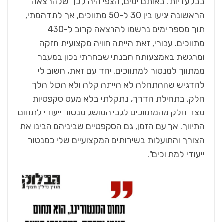
בבלעדיות'. באותם ימים, הצפי היה לכך שלהרצאה
הראשונה יגיעו בין 30 ל-50 מתווכים, אך לתדהמתי,
תוך מספר ימים נרשמו להרצאה קרוב ל-430
מתווכים. עבורי, זאת הייתה חוויה מקצועית חזקה
ומרגשת באמצעותה הבנתי שבחרתי נכון במעבר
ממתווך למנטור למתווכים. יחד עם זאת, חשוב לי
להדגיש שההתחלה לא הייתה קלה ולא הכול הלך
חלק. בתחילת הדרך, נתקלתי בלא מעט סקפטיות
מצד חלק מהמתווכים לגבי המושג מנטור ייעודי לתחום
התיווך. אך עם הזמן, גם הסקפטיים שביניהם הבינו את
הצורך והתועלות בשירותים המקצועיים שלי כמנטור
ייעודי למתווכים".