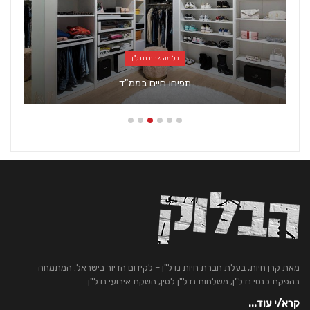
כל מה שחם בנדל"ן
תפיחו חיים בממ"ד
למה אנחנו
מאת קרן חיות, בעלת חברת חיות נדל"ן – לקידום הדיור בישראל. המתמחה
בהפקת כנסי נדל"ן, משלחות נדל"ן לסין, השקת אירועי נדל"ן.
קרא/י עוד...