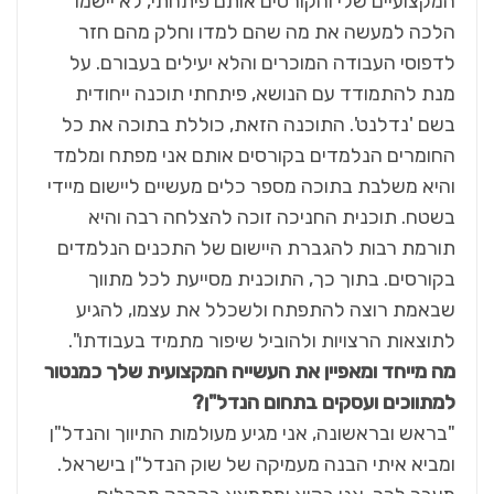
המקצועיים שלי והקורסים אותם פיתחתי, לא יישמו
הלכה למעשה את מה שהם למדו וחלק מהם חזר
לדפוסי העבודה המוכרים והלא יעילים בעבורם. על
מנת להתמודד עם הנושא, פיתחתי תוכנה ייחודית
בשם 'נדלנט'. התוכנה הזאת, כוללת בתוכה את כל
החומרים הנלמדים בקורסים אותם אני מפתח ומלמד
והיא משלבת בתוכה מספר כלים מעשיים ליישום מיידי
בשטח. תוכנית החניכה זוכה להצלחה רבה והיא
תורמת רבות להגברת היישום של התכנים הנלמדים
בקורסים. בתוך כך, התוכנית מסייעת לכל מתווך
שבאמת רוצה להתפתח ולשכלל את עצמו, להגיע
לתוצאות הרצויות ולהוביל שיפור מתמיד בעבודתו".
מה מייחד ומאפיין את העשייה המקצועית שלך כמנטור
למתווכים ועסקים בתחום הנדל"ן?
"בראש ובראשונה, אני מגיע מעולמות התיווך והנדל"ן
ומביא איתי הבנה מעמיקה של שוק הנדל"ן בישראל.