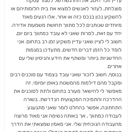
עדיין זוכר היטב את ההרגשה של לסגור עסקה
מוצלחת, לעזור לאנשים למצוא את בית חלומותיהם או
להשקיע נכון בנכס כזה או אחר. אלו רגעים מאוד
מיוחדים שנותנים לכל מתווך תחושת משמעות אדירה.
יחד עם זאת, למרות שאני לא עובד כמתווך ביום יום,
חשוב לי לציין שאני עדיין משקיע זמן רב בתחום. אני
לומד כל הזמן דברים חדשים, מתעדכן במגמות
החדשניות ביותר ומשתף את הידע והניסיון שלי עם
אחרים.
בנוסף, חשוב לזכור שאני עובד בצמוד עם סוכנים רבים
ומקבל מהם דילמות מהמשטח באופן יומיומי. זה
מאפשר לי להישאר מעורב בתחום ולתת לסוכנים את
ההדרכה והתמיכה המקצועית הנדרשת. בשורה
התחתונה, אפשר בהחלט לומר שאני מתגעגע
לעבודה כמתווך , אך באותה נשימה אני מאוד מרוצה
מהעבודה הנוכחית שלי. אני מאמין שמצאתי את הדרך