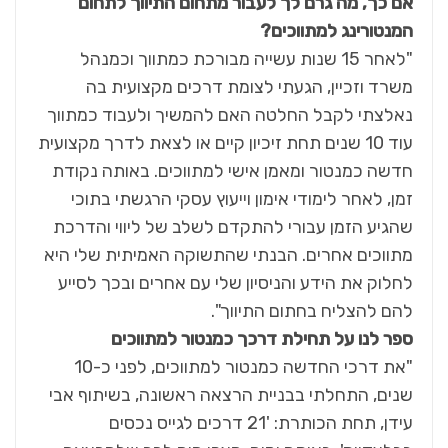
אם כך, מה גרם לך לעבור מתחום התיווך לתחום
המנטורינג למתווכים?
"לאחר 15 שנות עשייה מבורכת כמתווך וכמנהל
משרד וזכיין, הגעתי לצומת דרכים מקצועית בה
נאלצתי לקבל החלטה האם להמשיך ולעבוד כמתווך
עוד 10 שנים תחת זיכיון קיים או לצאת לדרך מקצועית
חדשה כמנטור ומאמן אישי למתווכים. באותה נקודת
זמן, לאחר לימודי אימון וייעוץ עסקי הרגשתי בתוכי
שהגיע הזמן עבורי להתקדם לשלב של ליווי והדרכת
מתווכים אחרים. הבנתי שהתשוקה האמיתית שלי היא
לחלוק את הידע והניסיון שלי עם אחרים ובכך לסייע
להם להצליח בחתום התיווך".
ספר לנו על תחילת דרכך כמנטור למתווכים
"את דרכי החדשה כמנטור למתווכים, לפני כ-10
שנים, התחלתי בבניית הרצאה ראשונה, בשיתוף אבי
עידן, תחת הכותרת: '21 דרכים לגייס נכסים