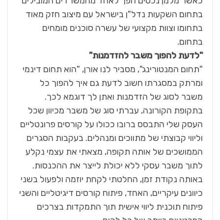
כאשר מלמן נכסים הפך לאחד מהמשרדים המובילים
בתחום השקעות נדל"ן בישראל עם מיצוב חזק מאוד
בתחומו וצוות מקצועי של עשרה סוכנים מומחים
בתחום.
"לדעת להפוך משבר להזדמנות"
"תחום המנטורינג", מסביר לנו אורן, "הוא תחום דינמי
ומרתק במסגרתו חשוב לדעת גם איך להפוך כל
משבר לסוג של הזדמנות ואתן לך דוגמא לכך.
בתקופת הקורונה, עברתי סוג של משבר מכיוון שכל
העסק שלי התבסס ברובו ככולו על קורסים פרונטליים
וליווי קבוצתי של מתווכים ומנהלים. בעקבות הסגרים
הממושכים של אותה תקופה, מצאתי את עצמי נקלע
לתוך משבר עסקי ללא יכולת לייצר את ההכנסות.
באותה נקודת זמן, החלטתי לקחת יוזמה ולפעול בשני
כיוונים עיקריים, האחד, פיתוח קורסים דיגיטליים והשני
פיתוח תוכנית ליווי אישית תוך התמקדות בצרכים