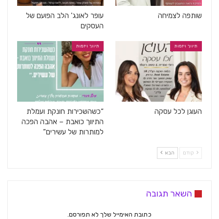
שותפה לצמיחה
עופר לאונג' הלב הפועם של
העסקים
תיווך ויזמות
תיווך ויזמות
העוגן לכל עסקה
“כשהשכירות חונקת ועמלת
התיווך כואבת – אהבה הפכה
למותרות של עשירים”
קודם
הבא
השאר תגובה
כתובת האימייל שלך לא תפורסם.