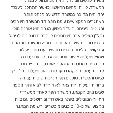
משרד פלטינהום נדל"ן. את מנחם וולף, מנהל
המשרד, ליוויתי מהיום הראשון וכאשר התחלנו לעבוד
יחד, היה מדובר במשרד חדש עם מנהל תותח.
האתגרים המקצועיים עימם התמודד המשרד היו רבים
ומגוונים, ביניהם: היעדר ניסיון. מנחם הוא אומנם סוכן
נדל"ן מצליח אבל היו חסרים לו הכלים הנכונים לניהול
סוכנים ובניית שיטות עבודה. בנוסף, המשרד התמודד
עם קושי בקליטת סוכנים חדשים ועם חוסר יעילות
שהוא פועל יוצא של חוסר הנהגת שיטות עבודה
מסודרת. במסגרת התהליך אותו ליוויתי, פיתחנו
תכנית עסקית, הקמנו מערכות ניהול ופעלנו בכל דרך
לגיוס והכשרת סוכנים תוך הנהגת שיטות עבודה
ברורות ויעילות. התוצאה לא איחרה לבוא ותוך מספר
שנים מיום הקמתו, המשרד הפך לאחד ממשרדי
התיווך המובילים ביותר באשדוד ובירושלים עם צוות
מקצועי של כ-10 סוכנים מוכשרים ורשימת המתנה