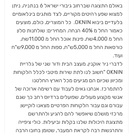
באולם התצוגה שברחוב גיבורי ישראל 6 בנתניה, ניתן
למצוא שפע רהיטים מקוריים, לצד מותגים בינלאומיים
בלעדיים ביבוא OKNIN. כל המוצרים, כולם, מוצעים
כאמור החל מ 40% הנחה. המחירים: שולחנות סלון
החל מ 4,000שח, פינות אוכל החל מ 11.000שח,
כורסאות החל מ 5,000ש"ח, ספות החל מ 9,000ש"ח
ועוד.
לדברי ניר אוקנין, מעצב הבית ודור שני של גלריית
OKNIN "חשוב לנו לתת שירות מיטבי לכלל הלקוחות
ומכיוון שכיום הם מגיעים מכל הארץ החלטנו
להתמרכז. אנחנו גאים לעבוד עם רשימה ארוכה של
אנשי מקצוע מעולים, שפועלים ברדיוס רחב כך שגם
עבורם וגם עבור הלקוחות הפרטיים מצאנו לוקיישן
מרכזי מושלם שיאפשר להם להגיע ולהתרשם
מתצוגת היכולות שלנו בקלות וביעילות. כולי ציפייה
והתרגשות רבה לקראת המעבר, שטומן בחובו הרבה