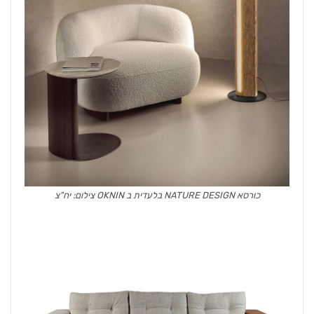
כורסא NATURE DESIGN בלעדית ב OKNIN צילום: יח"צ