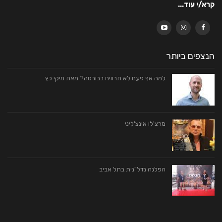
קרא/י עוד...
הנצפים ביותר
למה‭ ‬אף‭ ‬פעם לא‭ ‬תרוויח בבורסה‭?‬ מאת‭ ‬מיקי‭ ‬כץ
מרצ'לו אינצ'ליני
הפלגה נדל"נית בתל אביב