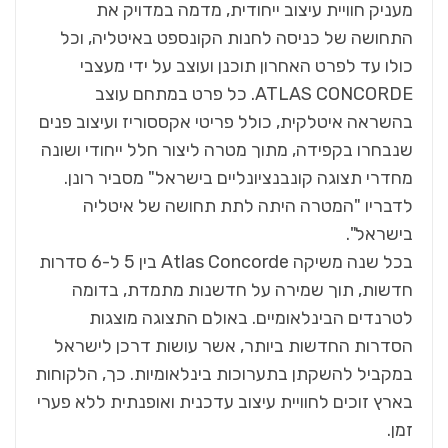
מעניק חוויית עיצוב ייחודית, מדמה במדויק את
התחושה של כניסה לחנות הקונספט באיטליה, וכל
כולו עד לפרט האחרון תוכנן ועוצב על ידי מעצבי
ATLAS CONCORDE. כל פרט במתחם עוצב
בהשראה איטלקית, כולל פריטי אקססוריז ועיצוב פנים
שנבחרו בקפידה, מתוך מטרה ליצור חלל ייחודי ושונה
מחדרי תצוגה קונבנציונליים בישראל" מסביר רונן.
לדבריו "המטרה היתה לתת תחושה של איטליה
בישראל".
בכל שנה משיקה Atlas Concorde בין 5 ל-6 סדרות
חדשות, תוך שמירה על חדשנות מתמדת, בדומה
לטרנדים הבינלאומיים. באולם התצוגה מוצגות
הסדרות החדשות ביותר, אשר עושות דרכן לישראל
במקביל להשקתן בתערוכות בינלאומיות. כך, הלקוחות
בארץ זוכים לחוויית עיצוב עדכנית ואופנתית ללא פערי
זמן.