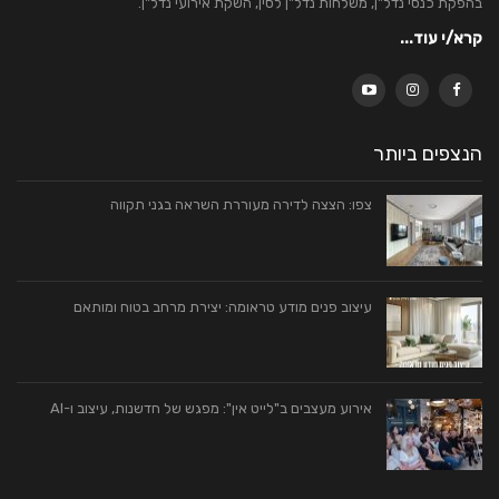
בהפקת כנסי נדל"ן, משלחות נדל"ן לסין, השקת אירועי נדל"ן.
קרא/י עוד...
הנצפים ביותר
צפו: הצצה לדירה מעוררת השראה בגני תקווה
עיצוב פנים מודע טראומה: יצירת מרחב בטוח ומותאם
אירוע מעצבים ב"לייט אין": מפגש של חדשנות, עיצוב ו-AI