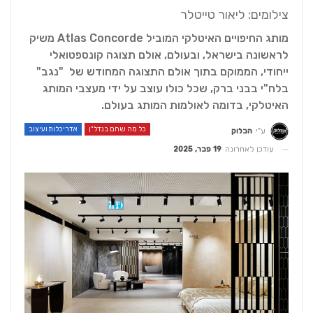
צילומים: ליאור טייטלר
מותג החיפויים האיטלקי המוביל Atlas Concorde משיק
לראשונה בישראל, ובעולם, אולם תצוגה קונספטואלי
ייחודי, הממוקם בתוך אולם התצוגה המחודש של "נגב"
בלח"י בבני ברק, שכל כולו עוצב על ידי מעצבי המותג
האיטלקי, בדומה לאולמות המותג בעולם.
כל מה שחם בנדל"ן
אדריכלות ועיצוב
ע"י
הבלוק
עודכן לאחרונה
19 פבר, 2025