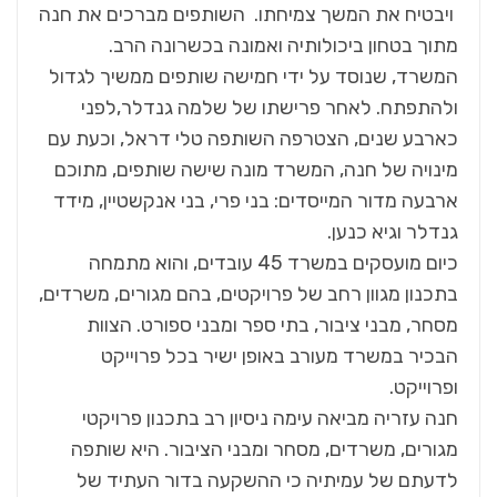
ויבטיח את המשך צמיחתו. השותפים מברכים את חנה
מתוך בטחון ביכולותיה ואמונה בכשרונה הרב.
המשרד, שנוסד על ידי חמישה שותפים ממשיך לגדול
ולהתפתח. לאחר פרישתו של שלמה גנדלר,לפני
כארבע שנים, הצטרפה השותפה טלי דראל, וכעת עם
מינויה של חנה, המשרד מונה שישה שותפים, מתוכם
ארבעה מדור המייסדים: בני פרי, בני אנקשטיין, מידד
גנדלר וגיא כנען.
כיום מועסקים במשרד 45 עובדים, והוא מתמחה
בתכנון מגוון רחב של פרויקטים, בהם מגורים, משרדים,
מסחר, מבני ציבור, בתי ספר ומבני ספורט. הצוות
הבכיר במשרד מעורב באופן ישיר בכל פרוייקט
ופרוייקט.
חנה עזריה מביאה עימה ניסיון רב בתכנון פרויקטי
מגורים, משרדים, מסחר ומבני הציבור. היא שותפה
לדעתם של עמיתיה כי ההשקעה בדור העתיד של