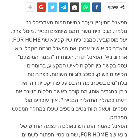
שיתוף
הפאנל המעניין נערך בהשתתפות האדריכל רז
מלמד, מנכ"לית משה תמם שיפוצים ובנייה, מיטל פרל,
יעל מוסקוביץ', סמנכ"לית שיווק ניגא שף FOR HOME,
והאדריכל אושיר אסבן. את הפאנל הנחה הקבלן גיא
אהרונוביץ'. הפאנל תחת הכותרת "הגמר המושלם"
עסק בקשר בין הלקוח לאיש המקצוע, בחומרים
הקיימים בשוק, בטכנולוגיות השונות, בפתרונות
בלת"מים בשטח, מה זה בפועל פרוייקט יוקרה ואיך
ניתן להגדיר אותו, מה קורה כאשר הלקוח משנה את
דעתו במהלך התהליך הבנייה?, איך עובדים מול
ספקים, ושאלות והיבטים נוספים שעלו במהלך המפגש
המרתק.
הפאנל כאמור התרחש באולם התצוגה החדש של
ניגא שף FOR HOME, שהינו פטיו הפתוח לשמיים