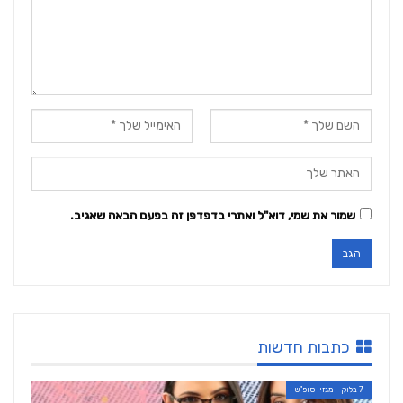
שמור את שמי, דוא"ל ואתרי בדפדפן זה בפעם הבאה שאגיב.
כתבות חדשות
7 בלוק - מגזין סופ"ש