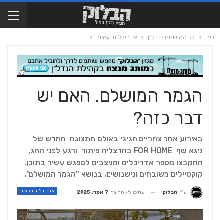
בית
כל מה שחם בנדל"ן
אדריכלות ועיצוב
הגמר המושלם. האם יש
דבר כזה?
באירוע אחר צהריים חגיגי באולם התצוגה החדש של
ניגא שף FOR HOME בהרצליה פיתוח ורגע לפני החג,
התקבצו מספר אדריכלים ומעצבים למפגש עשיר בתוכן,
קוקטיילים משובחים ונישנושים, בנושא "הגמר המושלם".
אדריכלות ועיצוב
עודכן לאחרונה
7 אפר, 2025
ע"י
הבלוק