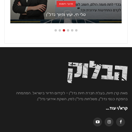
תיווך ויזמות
טלי חי, יעוץ ותיווך נדל"ן
מאת קרן חיות, בעלת חברת חיות נדל"ן – לקידום הדיור בישראל. המתמחה
בהפקת כנסי נדל"ן, משלחות נדל"ן לסין, השקת אירועי נדל"ן.
קרא/י עוד...