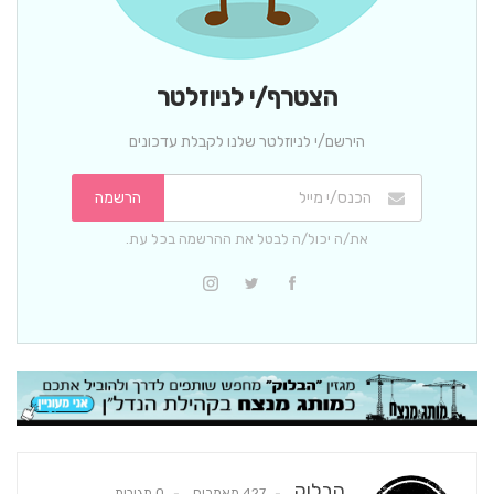
הצטרף/י לניוזלטר
הירשם/י לניוזלטר שלנו לקבלת עדכונים
הרשמה
את/ה יכול/ה לבטל את ההרשמה בכל עת.
הבלוק
427 מאמרים
0 תגובות