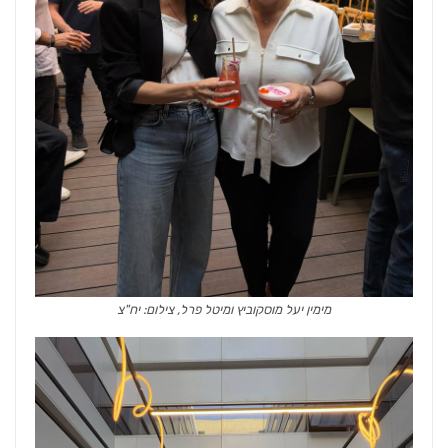
מימין יעל מוסקוביץ ומיטל פרל, צילום: יח"צ