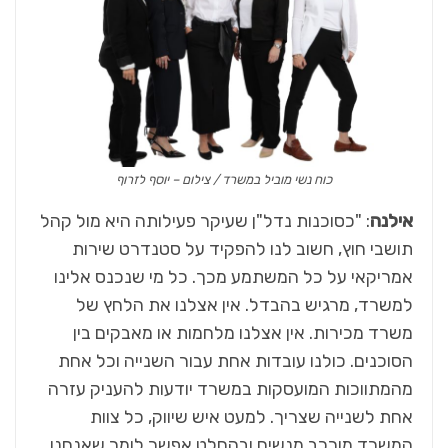
כוח נשי מוביל במשרד / צילום – יוסף לזרוף
אילנה
: "כסוכנות נדל"ן שעיקר פעילותה היא מול קהל
תושבי חוץ, חשוב לנו להפקיד על סטנדרט שירות
אמריקאי על כל המשתמע מכך. כל מי שנכנס אלינו
למשרד, מרגיש בהבדל. אין אצלנו את הלחץ של
משרד מכירות. אין אצלנו מלחמות או מאבקים בין
הסוכנים. כולנו עובדות אחת עבור השנייה וכל אחת
מהמתווכות המועסקות במשרד יודעות להעניק עזרה
אחת לשנייה שצריך. למעט איש שיווק, כל צוות
המשרד מורכב מנשים ובהחלט אפשר לומר שאנחנו