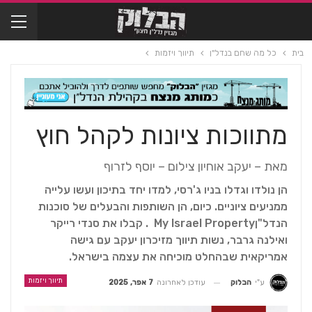
בית
כל מה שחם בנדל"ן
תיווך ויזמות
מתווכות ציונות לקהל חוץ
מאת – יעקב אוחיון צילום – יוסף לזרוף
הן נולדו וגדלו בניו ג'רסי, למדו יחד בתיכון ועשו עלייה
ממניעים ציוניים. כיום, הן השותפות והבעלים של סוכנות
הנדל"ןMy Israel Property . קבלו את סנדי רייקר
ואילנה גרבר, נשות תיווך מזיכרון יעקב עם גישה
אמריקאית שבהחלט מוכיחה את עצמה בישראל.
תיווך ויזמות
עודכן לאחרונה
7 אפר, 2025
ע"י
הבלוק