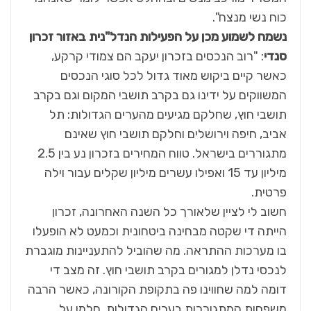
כוח נשי מנצח".
נשמח לשמוע מכן על הפעילות הנדל"נית באזור זכרון
סנדי
: "רוב הנכסים בזכרון יעקב הם צמודי קרקע,
כאשר קיים ביקוש מאוד גדול לכל סוגי הנכסים
המשווקים על ידינו גם בקרב תושבי המקום וגם בקרב
תושבי חוץ, שחלקם מגיעים מהערים הגדולות: תל
אביב, חיפה וירושלים וחלקם תושבי חוץ שאינם
מתגוררים בישראל. טווח המחירים בזכרון נע בין 2.5
מיליון עד 15 ואפילו עשרים מיליון שקלים עבור וילה
פרטית.
חשוב לי לציין שלאורך כל השנה האחרונה, זכרון
הייתה די שקטה מבחינה ביטחונית וכמעט לא הופעלו
בו מערכות ההתראה. מה שהוביל להתעניינות מוגברת
לנכסי נדלן למגורים בקרב תושבי חוץ. זה מצב די
דומה למה שחווינו פה בתקופת הקורונה, כאשר הרבה
משפחות המתגוררות בערים הגדולות, חלמו על