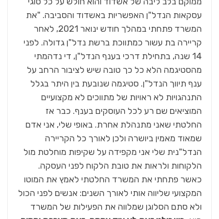
ממוקם בלב ליבה של אשדוד והוא חולש על כל סוגי
עסקאות הנדל"ן האפשריות באשדוד והסביבה. "את
המשרד פתחתי במהלך חודש ינואר 2021, לאחר
קריירה בת עשור כמתווכת ברשת נדל"ן גדולה. לפני
14 שנה, בתחילת דרכי בענף הנדל"ן, די נדהמתי
מהסטיגמה הלא כל כך טובה שיש לציבור הרחב על
ענף תיווך הנדל"ן. סטיגמה שנובעת בין היתר בגלל
התנהגויות לא ראויות של מתווכים לא מקצועיים
המוציאים שם רע לכל העוסקים בענף. כבר אז
החלטתי שאני מתנהלת אחרת. באופי שלי, אני אדם
שמאוד מאמין ביושרה ולכן לאורך כל הקריירה
הנדל"נית שלי אני מקפידה על שקיפות מוחלטת מול
הלקוחות ולראות את טובת הלקוח לפני העסקה.
כאשר פתחתי את המשרד החלטתי לאמץ את המוטו
המקצועי שליווה אותי לאורך השנים: אנשים לפני הכול
ולא סתם הסלוגן שמלווה את הפעילות של המשרד