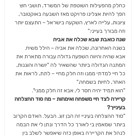
כחלק מהפעילות השוטפת של המשרד, תושבי חוץ
הפך להיות אצלינו פרויקט מאז השבעה באוקטובר,
ציונות, עלייה לארץ, השקעה בישראל – התעצם יותר
וזה מבורך בעייני."
שנה כואבת שבא שכלה את אביה
בשנה האחרונה, שכלה את אביה – הילל משיח.
אבא שהיה והיווה השפעה גדולה עבורה מתארת את
המתנה הגדולה ביותר שהשאיר לה "יושרה והוגנות,
כל חיי למדתי ממנו וזה חלק מחיי – לתת, לראות את
האחר, לחיות בשמחה."
"הוא תמיד יהיה חסר לי, אבא זה חלק ממני".
קריירה לצד חיי משפחה ואימהות – מה סוד ההצלחה
בעינייך
?
"סוד ההצלחה בעיניי זה הבן זוג. הבעל. האדם הקרוב
ביותר שמאמין בי לאורך כל הדרך ונתן לי את הבמה
לנהל את הקריירה באופן כזה שיאפשר לשלב בין