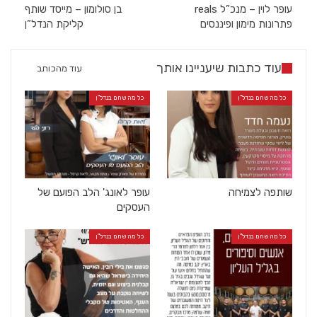
עופר לוין – מנכ”ל reals
בן סולומון – מייסד שותף
פתרונות מימון ופיננסים
קליקת הנדל”ן
עוד כתבות שיעניינו אותך
עוד מהכותב
כל מה שחם בנדל"ן
כל מה שחם בנדל"ן
שותפה לצמיחה
עופר לאונג' הלב הפועם של
העסקים
כל מה שחם בנדל"ן
כל מה שחם בנדל"ן