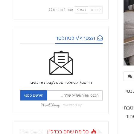
קודם
הבא
עמוד 1 מתוך 226
הצטרף/י לניוזלטר
הירשם/י לניוזלטר שלנו לקבלת עדכונים
נטי,
הירשם כמנוי
Powered by
מטבח
חור
כל מה שחם בנדל"ן