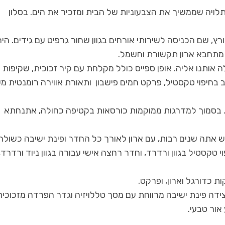
ויה שממשיך את הצבעוניות של הבית ומזכיר את הים. בסלון
ץ, שם הכניסה לשירותי אורחים בגוון שחור גרפיט עם גידים. היה
ה מתחבא ארון תקשורת וחשמל.
 אותנו אליה. אופן ספייס כולל מקלחת עם קיר זכוכית, שקיפות
7 בלוק - מגזין סופ"ש
יום האישה הבינלאומי 2021
בחיפוי טקסטיל, פרקט חמים פישבון ותאורת אווירה רומנטית מ
רקפת בשדה נדל"ן
חנה רדו
. בסמוך למדרגות ממוקמות כורסאות בקטיפה כחולה, אתנחתא
 אתה שנים רבות, עם ארון לאורך כל החדר ופינת ישיבה כשולחן
י טקסטיל בגוון ורדרד, וחדר רחצה אישי עבורה בגוון ניוד ורדרד,
ת כדורגל וארון, ופרקט.
לצידה פינת ישיבה מרווחת עם מסך טללויזיה וגדר הפרדה מזכוכית
אור טבעי.