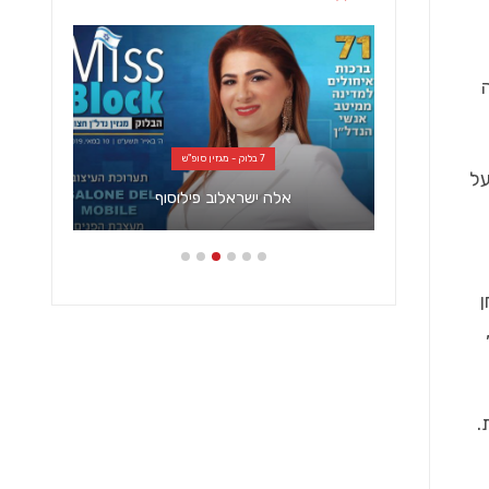
7 בלוק - מגזין סופ"ש
על
אלה ישראלוב פילוסוף
.