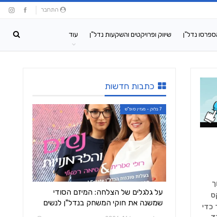
התחבר
ספרסו נדל"ן
שיווק ופרויקטים והשקעות נדל"ן
עוד
כתבות חדשות
7 בלוק - מגזין סופ"ש
וך
על גלגלים של הצלחה: המיזם הסודי
יגו את השטח 250מר. ואקס
שמשנה את חוקי המשחק בנדל"ן לנשים
המשיכה תוך כדי