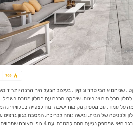
709
י. שניהם אוהבי סדר וניקיון . בעיצוב הבעל היה הרבה יותר דומינ
סלון הכל היה ויטרינות. שיחקנו הרבה עם הסלון מטבח בשביל
ה על עמוד, עם מספיק מקומות ישיבה ונוח לצפייה בטלוויזיה. ה
לון ולכניסה של הבית. וגישה נוחה לבריכה. המטבח בגוון גרפיט ש
ועם אי עם חיפוי גרניט פורצלן של דקטון, וחיפוי בגוון עץ בגב האי שמספק נגיעה חמה למטבח. עם 4 גופי תאורה שמהווים