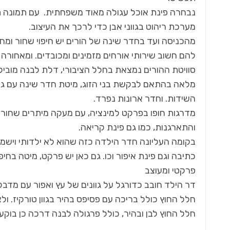
נבחרה פינת אוכל עגולה מאוד משפחתית. עם תמונה תל
מערכת ריהוט בגווני אבן כדי לרכך את העיצוב.
מהכניסה ועד בחדר שינה של הורים יש חיפוי שחור ומחור
להם חשוב שירותי אורחים מזמינים ומכובדים. ומאחור
אדריכלות ועיצוב
סוויטת ההורים נמצאת בחלל הציבורי, דלת לבנה מובילה
אות,
הטבות מיוחדות לרגל המעבר של ניגא
מלאה בהתאם לבקשת בני הזוג, מיטת חדר שינה עם גב 
שף FOR HOME – מכירת תצוגה…
השידות. וחדר ארונות נפרד.
מדרגות חופו בפרקט למינציה, עם מעקה מיתרים שחור
והתארגנות, כמו גם פינת קריאה.
בקומה העליונה חדר הילדה כזה שהוא לא ילדותי וישמש
כתיבה וגם פינת איפור וכו. גם כאן יש פרקט, מיטה בחיפו
פרקטי ומעוצב
דר הילד חובב כדורגל על גוונים של עץ ואפור עם מדבקו
חלל החוץ כולל בריכה עם פסיפס בהיר בגוון טורקיז. ו
חלל החוץ לבן ובהיר, כולל פרגולה לבנה דרכה כן בוקע 