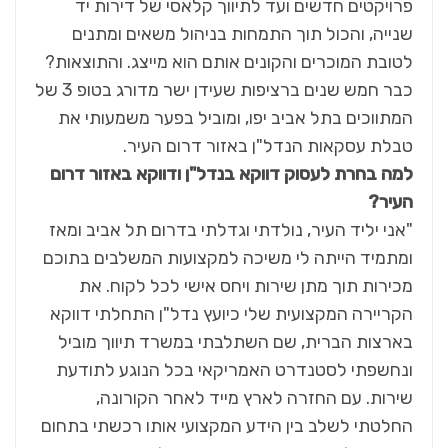
פרויקטים חדשים ועד לתיווך קלאסי של דירות יד
שנייה, והכול תוך התמחות בניהול משאים ומתנים
לטובת המוכרים והקונים אותם הוא מייצג. והתוצאות?
כבר חמש שנים ברציפות שעידן ישר מדורג בטופ 3 של
המתווכים בתל אביב יפו, ומוביל בפער משמעותי את
טבלת עסקאות הנדל"ן באזור דרום העיר.
למה בחרת לעסוק דווקא בנדל"ן ודווקא באזור דרום
העיר?
"אני יליד העיר, נולדתי וגדלתי בדרום תל אביב ומאז
ומתמיד הייתה לי משיכה למקצועות המשלבים בתוכם
מכירות תוך מתן שירות ויחס אישי לכל לקוח. את
הקריירה המקצועית שלי כיועץ נדל"ן התחלתי דווקא
בארצות הברית, שם השתלבתי במשרד תיווך מוביל
ונחשפתי לסטנדרט האמריקאי בכל הנוגע לתודעת
שירות. עם החזרה לארץ מייד לאחר הקורונה,
החלטתי לשלב בין הידע המקצועי אותו רכשתי בתחום