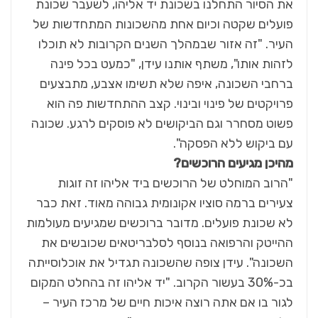
את הסיור התחלנו בשכונת יד אליהו, לשעבר שכונת
פועלים שקטה וכיום אחת מהשכונות המתחדשות של
העיר. "זה אזור שבמהלך השנים הקרובות לא תוכלו
לזהות אותו", משתף אותנו עידן, "כמעט בכל פינה
ברחבי השכונה, איפה שלא תשימו אצבע, מתבצעים
פרויקטים של פינוי ובינוי. קצב ההתחדשות פה הוא
פשוט מסחרר וגם הביקושים לא פוסקים לרגע. שכונה
עם ביקוש ללא הפסקה".
מהיכן מגיעים הרוכשים?
"הרוב המוחלט של הרוכשים ביד אליהו זה זוגות
צעירים ברמה סוציו אקונומית גבוהה מאוד. זאת כבר
לא שכונת פועלים. מדובר ברוכשים שמגיעים מעולמות
ההייטק והרפואה בנוסף לסלבריטאים שכובשים את
השכונה". עידן צופה שהשכונה תגדיל את אוכלוסייתה
בכ-30% בעשור הקרוב. "יד אליהו זה בהחלט המקום
לגור בו אם אתה רוצה איכות חיים של מרכז העיר –