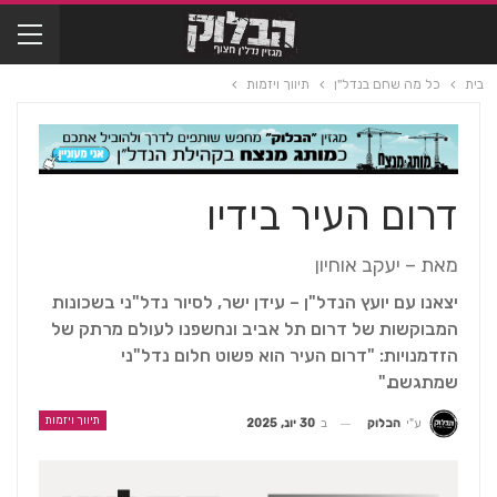
בית
כל מה שחם בנדל"ן
תיווך ויזמות
דרום העיר בידיו
מאת – יעקב אוחיון
יצאנו עם יועץ הנדל"ן – עידן ישר, לסיור נדל"ני בשכונות
המבוקשות של דרום תל אביב ונחשפנו לעולם מרתק של
הזדמנויות: "דרום העיר הוא פשוט חלום נדל"ני
שמתגשם."
תיווך ויזמות
ב
30 יונ, 2025
ע"י
הבלוק