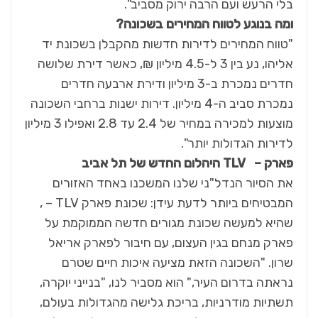
בלי הרעש ועם הרבה ירוק מסביב".
ומה בנוגע לטווח המחירים בשכונה?
"טווח המחירים לדירות חדשות מהקבלן בשכונת יד
אליהו, נע בין 3 ל-4.5 מיליון ₪, כאשר דירת שלושה
חדרים נמכרת ב-3 מיליון ודירת ארבעה חדרים
נמכרת סביב ה-4 מיליון. דירות ישנות ברחבי השכונה
מוצעות למכירה במחיר של 2.4 עד 2.8 ואפילו 3 מיליון
לדירות הגדולות יותר".
פארק
– TLV
היהלום החדש של תל אביב
את הסיור הנדל"ני שלנו המשכנו באחד האזורים
המבטיחים ביותר לדעת עידן: שכונת פארק TLV – ,
שהיא למעשה שכונת מגורים חדשה הממוקמת על
פארק מנחם בגין העצום, עם חיבור לפארק אריאל
שרון. "השכונה הזאת מציעה איכות חיים שטרם
נראתה בדרום העיר," הוא מסביר לנו, "בנייני יוקרה,
תשתיות מודרניות, בריכת גלישה מהגדולות בעולם,