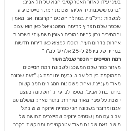
בעיני עידן לאזור האטרקטיבי הבא של תל אביב:
"ברגע ששכנות יד אליהו ושכונת רמת הטייסים יגיעו
לבשלות נדל"נית במהלך השנים הקרובות, אני מאמין
שכפר שלם תפרוץ קדימה. הפוטנציאל כאן הוא עצום
והמחירים נכון להיום נמוכים באופן משמעותי בשכונות
אחרות בדרום העיר. תוכלו למצוא כאן דירות חדשות
במחיר של בין 25 ל-28 אלף ₪ למ"ר"
רמת הטייסים – הכפר שבלב העיר
מאזור כפר שלם המשכנו לשכונת רמת הטייסים
הממוקמת בין תל אביב, גבעתיים ורמת גן. "זאת שכונה
מאוד מעניינת ואחת משכונות המגורים המבוקשות
ביותר בתל אביב", מספר לנו עידן, "השכונה בעצם
יושבת על פינה מאוד מיוחדת, בתוך פארק מושלם עם
אגם ומדובר בשכונה הכי כפרית וירוקה שיש בתל
אביב עם המון שטחים ירוקים שמייצרים תחושה של
מושב. זאת שכונה מאוד אטרקטיבית ומבוקשת בקרב