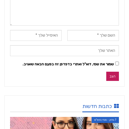
שמור את שמי, דוא"ל ואתרי בדפדפן זה בפעם הבאה שאגיב.
כתבות חדשות
7 בלוק - מגזין סופ"ש