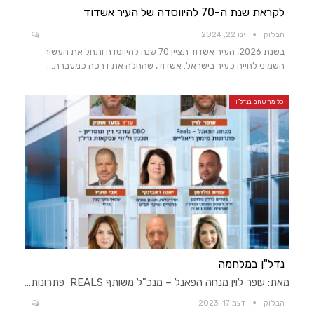
לקראת שנת ה-70 להיווסדה של העיר אשדוד
הבלוק
ינו 22, 2024
בשנת 2026, העיר אשדוד תציין 70 שנה להיווסדה ותחל את העשור
השמיני לחייה כעיר בישראל. אשדוד, שהחלה את דרכה כמעברת…
כל מה שחם בנדל"ן
נדל"ן במלחמה
מאת: עופר לוין מנחה הפאנל – מנכ"ל משותף REALS פתרונות…
הבלוק
דצמ 17, 2023