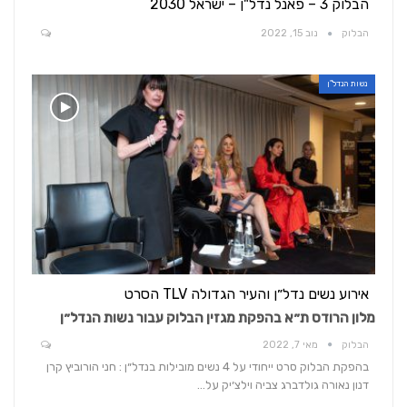
הבלוק 3 – פאנל נדל"ן – ישראל 2030
הבלוק
נוב 15, 2022
נשות הנדל"ן
אירוע נשים נדל״ן והעיר הגדולה TLV הסרט
מלון הרודס ת״א בהפקת מגזין הבלוק עבור נשות הנדל״ן
הבלוק
מאי 7, 2022
בהפקת הבלוק סרט ייחודי על 4 נשים מובילות בנדל״ן : חני הורוביץ קרן
דנון נאורה גולדברג צביה וילצ׳יק על…