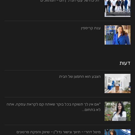
"הליבה של ענף הנדל"ן הם – המתווכים"
ענת קריספין
דעות
הצבע הוא החמצן של הבית
"אם אין לך תשוקה בכל בוקר שאתה קם לקראת עסקה, אתה
לא בתחום…
מיטל דהרי – תיווך וגישור נדל”ן – שיווק והפקת סרטונים