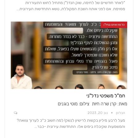
"לאחר חודשיים של לחימה, שוק הנדל"ן מתחיל לחוש התעוררות
מסוימת. אם לפני אותה השבת המקוללת, נושא התחדשות העירונית…
כל מה שחם בנדל"ן
חמ"ל משפטי נדל"ני
מאת: קרן שרה חיות צילום: מוטי בוגנים
הבלוק
נוב 20, 2023
מעל לרבע מיליון בקשות לרישיון לנשק! למה חשוב כ"כ לערוך צוואה?
והמשמעות שקיבלה בימים אלו. התחדשות עירונית -כבר…