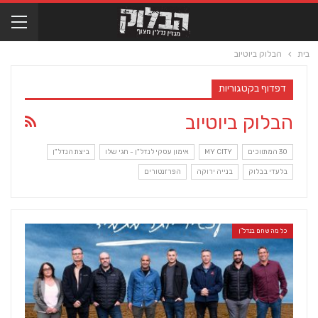
בית
הבלוק ביוטיוב
דפדוף בקטגוריות
הבלוק ביוטיוב
30 המתווכים
MY CITY
אימון עסקי לנדל"ן - חגי שלו
ביצת הנדל"ן
בלעדי בבלוק
בנייה ירוקה
הפרזנטורים
כל מה שחם בנדל"ן