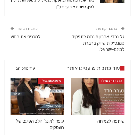
בישראל. המתמחה בהפקת כנסי נדל"ן, משלחות נדל"ן
לסין, השקת אירועי נדל"ן.
כתבה קודמת
כתבה הבאה
גל נרדי-אהרון מונתה לתפקיד
להכניס את החוץ
סמנכ״לית שיווק בחברת
למינם-ישראל.
עוד כתבות שיעניינו אותך
עוד מהכותב
כל מה שחם בנדל"ן
כל מה שחם בנדל"ן
שותפה לצמיחה
עופר לאונג' הלב הפועם של
העסקים