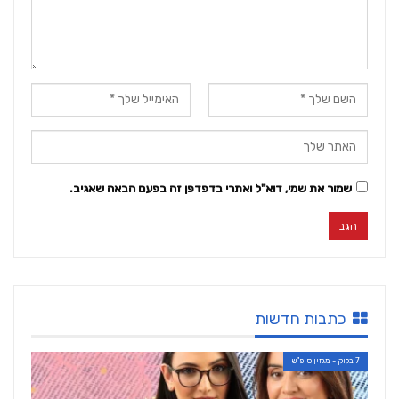
שמור את שמי, דוא"ל ואתרי בדפדפן זה בפעם הבאה שאגיב.
כתבות חדשות
7 בלוק - מגזין סופ"ש