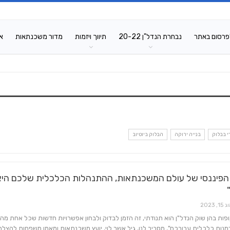
פרסום באתר
נבחרת הנדל"ן 20-22
תיווך ויזמות
מדור משכנתאות
א
י בבלוק
בנייה ירוקה
הבלוק ביוטיוב
 הפיננסי של עולם המשכנתאות, ההתנהלות הכלכלית שלכם היא 
15, 2023
פות בהן שוק הנדל"ן הוא תנודתי, זה הזמן לבדוק ולבחון אפשרויות חדשות שכל אחת מהן
נות כלכלית עבורכם", מסביר לנו, גיל אשר לוי, יועץ משכנתאות ומאמן משפחות להצל