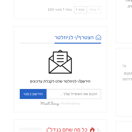
צאה
ם,
קודם
הבא
עמוד 1 מתוך 226
הצטרף/י לניוזלטר
וג פלוס מתבגרת ו2 פודלים מתוקים
דירתה
הירשם/י לניוזלטר שלנו לקבלת עדכונים
הירשם כמנוי
Powered by
כל מה שחם בנדל"ן