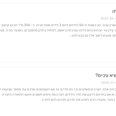
ו
26, 2023
היכן: רמת השרון עבור: זוג בשנות ה-50 לחייהם להם 3 ילדים שטח הבית: כ- 300 מ
: עידן גור הבתים בהם גדלנו נצרבים בראשנו, לפחות בחלק מהמקרים, כמבצר מכיל, מגונן 
חב שנעים לשוב אליו גם בבגרותנו.…
יא עיניים?
21, 2023
כיתה אלף, הצרכים משתנים וכך גם חדרם. אז אם הקטנטנים שלכם עוד מספר שבועות יע
 או אם בחרתם לרענן את חדר הילדים, הנה כמה טיפים חשובים מיועץ התאורה לחברת
 כוהנר, שיעזרו לכם לארגן את חדרם, ולגרום להם להכין…