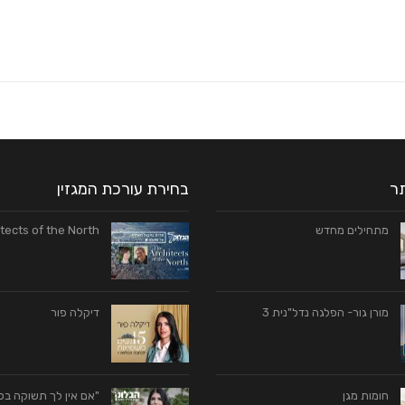
תר
בחירת עורכת המגזין
מתחילים מחדש
tects of the North
מורן גור- הפלגה נדל"נית 3
דיקלה פור
חומות מגן
"אם אין לך תשוקה ב