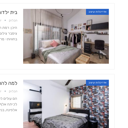
בית ילדות
אדריכלות ועיצוב
הבלוק
יול 
צימבר צילום
בחוויות- מר
למה להוצ
אדריכלות ועיצוב
הבלוק
יול 
הם עולים ל
לכיתה אלף,
אלפינה, בני