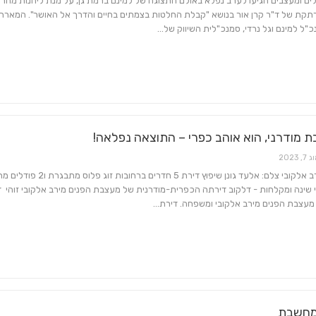
לים ומעצבים הגיעו לערב נפלא באולם התצוגה של למינם ברמת גן, על מנת ליהנות מהר
רתקת של ד"ר קרן אור בנושא "קבלת החלטות בצמתים בחיים והדרך אל האושר". המארחי
נכ"ל למינם וגל נרדי, סמנכ"לית השיווק של…
ת מודרני, הוא אוהב כפרי – התוצאה נפלאה!
7, 2023
מעצבת: מירב אלקובי צלם: אלעד גונן שיפוץ דירת 5 חדרים ברחובות ז
 שינה ומקלחות - דלקוב דירתה הכפרית-מודרנית של מעצבת הפנים מירב אלקובי זוהי 
מעצבת הפנים מירב אלקובי ומשפחה. דירת…
מחשבת