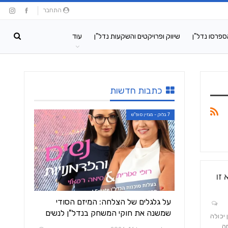
התחבר
ספרסו נדל"ן
שיווק ופרויקטים והשקעות נדל"ן
עוד
כתבות חדשות
7 בלוק - מגזין סופ"ש
זו
על גלגלים של הצלחה: המיזם הסודי
שמשנה את חוקי המשחק בנדל"ן לנשים
 יכולה
חה