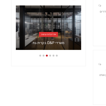
 אב בפרק ב' לחייו ושלושת בניו הבוגרים הנכס: דירת פנטהאוז בת 5 חדרים
אדריכלות ועיצוב
במתחם
משרדי D&P בקרית גת
MO
אותו