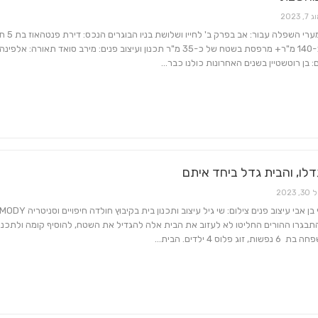
7, 2023
היכן: אחת מערי השפלה עבור:
בשטח של כ-140 מ"ר+ מרפסת בשטח של כ-35 מ"ר תכנון ועיצוב פנים: מירב סואד תאורה: אלפינה
: בן רוטשטיין בשנים האחרונות כולנו כבר…
תיווך ויזמות
כל מה שחם בנדל"ן
 הנוכחי של עליית המחירים בשוק
36 מיליון שקלים הושקעו 
הנדל"ן נמצא בנקודת…
הקאנטרי ברהט
דלו, והבית גדל ביחד איתם
30, 2023
עיצוב : רחלי בן אבי עיצוב פנים צילום: שי גיל עיצוב ותכנון בית בקיבוץ חולדה חיפויים וסניטריה DY
בגרו ההורים החליטו לא לעזוב את הבית אלה להגדיל את השטח, להוסיף קומה ולתכנן 
וג פלוס 4 ילדים. הבית…