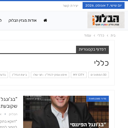
יום שישי, 7 אוגוסט, 2026
יצירת קשר
אודות מגזין הבלוק
ל
בית
כללי
עמוד
דפדוף בקטגוריות
כללי
30 המתווכים
MY CITY
אימון עסקי לנדל"ן - חגי שלו
ביצת הנדל"ן
בלעד
"בג'ונגל
מדור משכנתאות
שקובעת"
הבלוק
אוג 
"דווקא בתקו
להפוך להזדמ