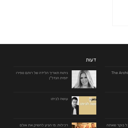
דעות
The Archi
ניתוח תאריך הלידה של רותם טפירו
יזמית הנדל"ן
עושה לביתו
כל בוקר שאתה
רכילות: מי הגיע להשיק את אולם