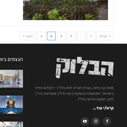
קודם
1
…
3
4
5
6
הבא
הנצפים ביו
מאת קרן חיות, בעלת חברת חיות נדל"ן – לקידום הדיור
בישראל. המתמחה בהפקת כנסי נדל"ן, משלחות נדל"ן
לסין, השקת אירועי נדל"ן.
קרא/י עוד...