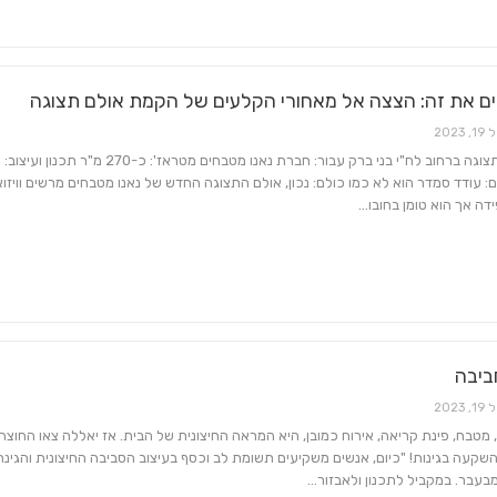
ם את זה: הצצה אל מאחורי הקלעים של הקמת אולם תצוגה
19, 2023
היכן: אולם תצוגה ברחוב לח"י בני ברק עבור: חברת נאנו מטבחים מטראז': כ-270 מ"ר תכנו
ום: עודד סמדר הוא לא כמו כולם: נכון, אולם התצוגה החדש של נאנו מטבחים מרשים וויזו
דה אך הוא טומן בחובו…
ביבה
19, 2023
, מטבח, פינת קריאה, אירוח כמובן, היא המראה החיצונית של הבית. אז יאללה צאו החוצה 
קעה בגינות! "כיום, אנשים משקיעים תשומת לב וכסף בעיצוב הסביבה החיצונית והגינה
בעבר. במקביל לתכנון ולאבזור…