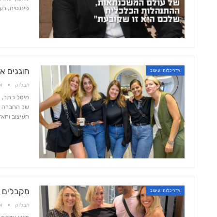
פיננסית, בעל תואר MBA במנהל עסק
חוגגים א
אדריכלות ועיצוב
הבלוק
אוג 
מיטל כתר, 
של החברה ב
העיצוב והא
מקבלים 
אדריכלות ועיצוב
הבלוק
אוג 