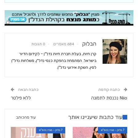
הבלוק
684 מאמרים
0 תגובות
קרן חיות, בעלת חברת חיות נדל"ן – לקידום הדיור
בישראל. המתמחה בהפקת כנסי נדל"ן, משלחות נדל"ן
לסין, השקת אירועי נדל"ן.
כתבה קודמת
כתבה הבאה
Niio נכנסת לתמונה
ללא פילטר
עוד כתבות שיעניינו אותך
עוד מהכותב
7 בלוק - מגזין סופ"ש
7 בלוק - מגזין סופ"ש