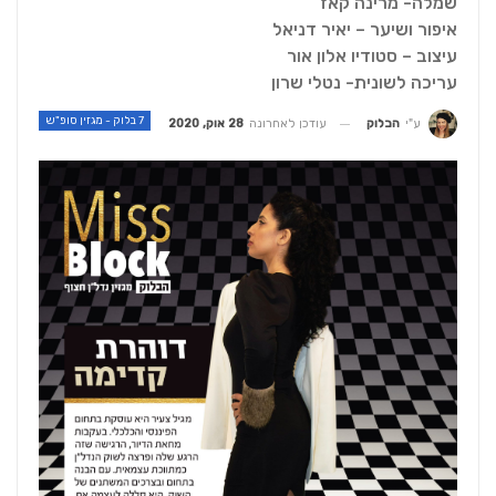
שמלה- מרינה קאז
איפור ושיער – יאיר דניאל
עיצוב – סטודיו אלון אור
עריכה לשונית- נטלי שרון
7 בלוק - מגזין סופ"ש
עודכן לאחרונה
28 אוק, 2020
ע"י
הבלוק