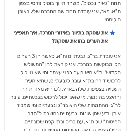
תחת "גאיה נכסים", משרד תיווך בוטיק פרטי בצפון
ת"א. מאז, אני עובדת תחת שם החברה שלי, באופן
סוליסטי.
את עוסקת בתיווך באיזורי המרכז, איך תאפייני
את הערים בהן את עוסקת?
אני עובדת בר"ג, גבעתיים ות"א, כאשר הן 3 הערים
הכי מבוקשות במרכז. אני קוראת להן "המשולש
הקדוש". ת"א היא בועה בפני עצמה ומי שאינו יכול
לרכוש דירה בת"א עובר לגבעתיים, שהיא העיר
השנייה בצפיפות שלה בארץ, לכן היא מאוד יקרה
וההיצע בה נמוך. מי שאינו יכול לרכוש בגבעתיים, עובר
לר"ג. ההתמחות שלי היא בר"ג וגבעתיים ומי שמכיר
אותן יודע שהן שונות. גבעתיים נחשבת ל"חדר
המיטות" של ת"א, עם ברים ובתי קפה שכונתיים,
קהילה צעירה וגאה, משפחות ממשיכות דור. ר"ג