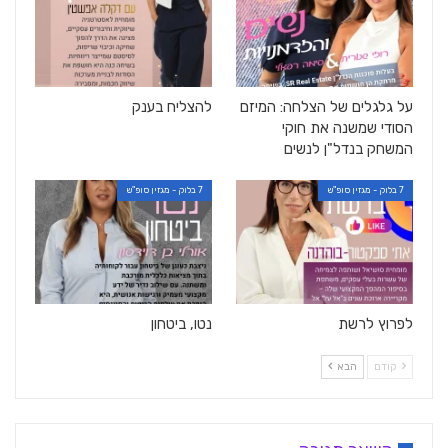
על גלגלים של הצלחה: המיזם
להצליח בענק
הסודי שמשנה את חוקי
המשחק בנדל"ן לנשים
7 בלוק - מגזין סופ"ש
7 בלוק - מגזין סופ"ש
לפרוץ לרשת
נטו, ביטחון
קודם
הבא