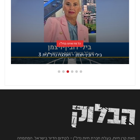
כל מה שחם בנדל"ן
בילי רובין-ויצמן – הפלגה נדל"נית 3
מאת קרן חיות, בעלת חברת חיות נדל"ן – לקידום הדיור בישראל. המתמחה