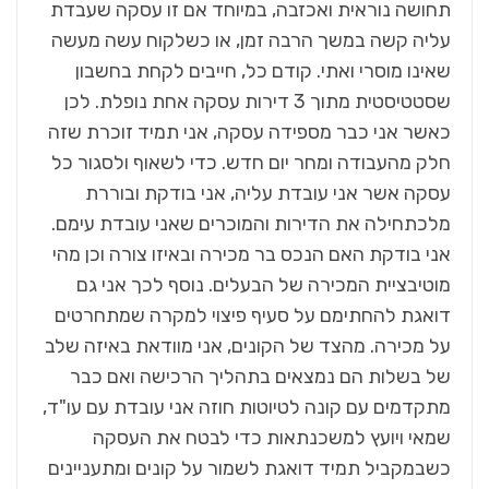
תחושה נוראית ואכזבה, במיוחד אם זו עסקה שעבדת
עליה קשה במשך הרבה זמן, או כשלקוח עשה מעשה
שאינו מוסרי ואתי. קודם כל, חייבים לקחת בחשבון
שסטטיסטית מתוך 3 דירות עסקה אחת נופלת. לכן
כאשר אני כבר מספידה עסקה, אני תמיד זוכרת שזה
חלק מהעבודה ומחר יום חדש. כדי לשאוף ולסגור כל
עסקה אשר אני עובדת עליה, אני בודקת ובוררת
מלכתחילה את הדירות והמוכרים שאני עובדת עימם.
אני בודקת האם הנכס בר מכירה ובאיזו צורה וכן מהי
מוטיבציית המכירה של הבעלים. נוסף לכך אני גם
דואגת להחתימם על סעיף פיצוי למקרה שמתחרטים
על מכירה. מהצד של הקונים, אני מוודאת באיזה שלב
של בשלות הם נמצאים בתהליך הרכישה ואם כבר
מתקדמים עם קונה לטיוטות חוזה אני עובדת עם עו"ד,
שמאי ויועץ למשכנתאות כדי לבטח את העסקה
כשבמקביל תמיד דואגת לשמור על קונים ומתעניינים