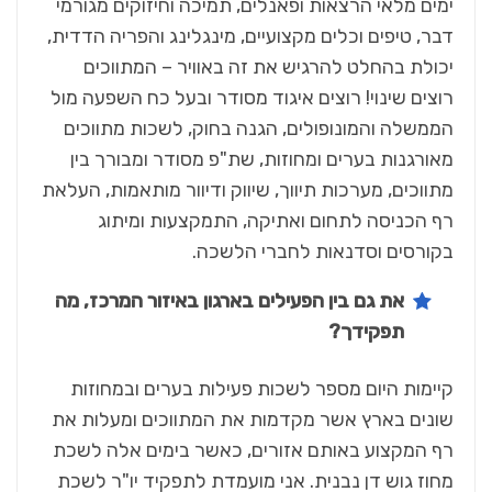
ימים מלאי הרצאות ופאנלים, תמיכה וחיזוקים מגורמי
דבר, טיפים וכלים מקצועיים, מינגלינג והפריה הדדית,
יכולת בהחלט להרגיש את זה באוויר – המתווכים
רוצים שינוי! רוצים איגוד מסודר ובעל כח השפעה מול
הממשלה והמונופולים, הגנה בחוק, לשכות מתווכים
מאורגנות בערים ומחוזות, שת"פ מסודר ומבורך בין
מתווכים, מערכות תיווך, שיווק ודיוור מותאמות, העלאת
רף הכניסה לתחום ואתיקה, התמקצעות ומיתוג
בקורסים וסדנאות לחברי הלשכה.
את גם בין הפעילים בארגון באיזור המרכז, מה
תפקידך?
קיימות היום מספר לשכות פעילות בערים ובמחוזות
שונים בארץ אשר מקדמות את המתווכים ומעלות את
רף המקצוע באותם אזורים, כאשר בימים אלה לשכת
מחוז גוש דן נבנית. אני מועמדת לתפקיד יו"ר לשכת