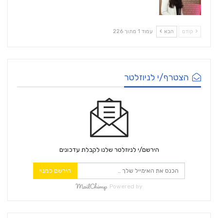
קודם
הבא
עמוד 1 מתוך 226
הצטרף/י לניוזלטר
הירשם/י לניוזלטר שלנו לקבלת עדכונים
הירשם כמנוי
Powered by