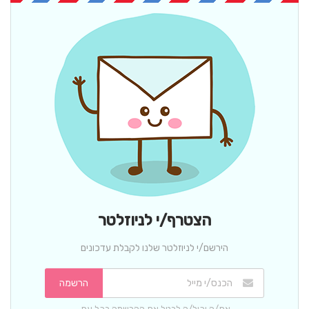
הצטרף/י לניוזלטר
הירשם/י לניוזלטר שלנו לקבלת עדכונים
הרשמה
את/ה יכול/ה לבטל את ההרשמה בכל עת.