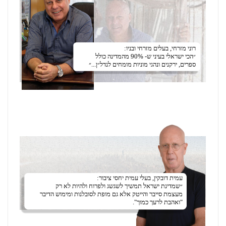
רוני מזרחי, בעלים מזרחי ובניו:
״הכי ישראלי בעיני ש- 90% מהמדינה כולל
ספרים, ירקנים ונהגי מוניות מומחים לנדל״ן...״
עמית דובקין, בעלי עמית יחסי ציבור:
״שמדינת ישראל תמשיך לשגשג ולפרוח ולהיות לא רק
מעצמת סייבר והייטק אלא גם מופת לסובלנות ומימוש הדיבר
"ואהבת לרעך כמוך".