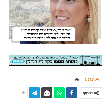
שרון בן צבי, סמנכ״ל שיווק קבוצת לוינשטין:
הכי ישראלי בעייני היא רוח ההתנדבות
וההירתמות אחד למען השני בעת הצורך.
1,717
שיתוף