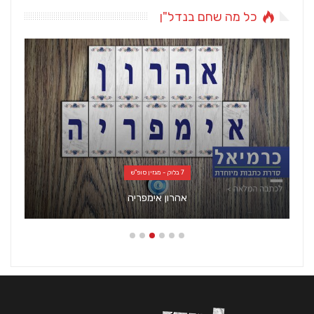
כל מה שחם בנדל"ן
7 בלוק - מגזין סופ"ש
אהרון אימפריה