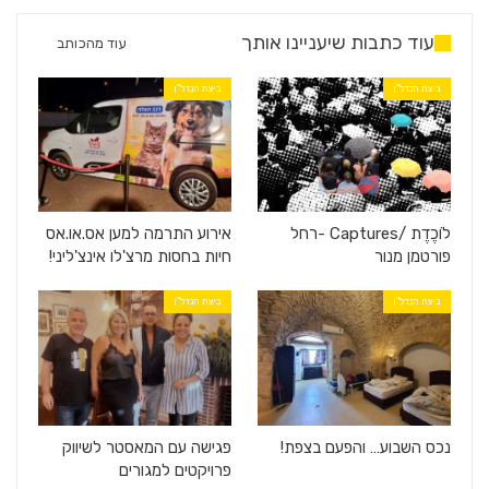
עוד כתבות שיעניינו אותך
עוד מהכותב
ביצת הנדל"ן
ביצת הנדל"ן
לוֹכֶדֶת /Captures -רחל
אירוע התרמה למען אס.או.אס
פורטמן מנור
חיות בחסות מרצ'לו אינצ'ליני!
ביצת הנדל"ן
ביצת הנדל"ן
נכס השבוע… והפעם בצפת!
פגישה עם המאסטר לשיווק
פרויקטים למגורים