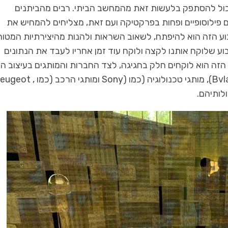
יכול להסתפק בלעשות זאת מהמחשב הביתי. רבים מהביתנים
פילוסופיים ופחות בפרקטיקה ועם זאת, מצליחים להמחיש את
וע הזה הוא להיפתח, לשאוב השראות ולהנות מהיצירתיות המטו
ע שלוקח אותנו לקצה ולוקח עוד זמן אחריו לעבד את הנתונים
הזה הוא לוקחים חלק בחגיגה, לצד החברות והמותגים בעיצוב הפ
תיווך ויזמות
אדריכלות ועיצוב
ו-Bvlagri), מותגי טכנולוגיה (כמו (Sony ומותגי הרכב (כמו 
העוגן לכל עסקה
המטבח הוא לב הבית