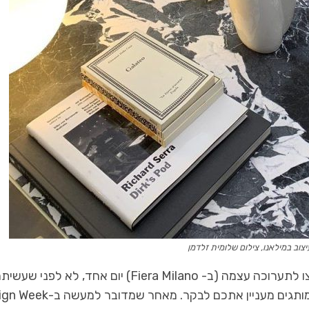
צוב במילאנו, צילום שלומית זלדמן
המלצה חמה לאלו שמתכננים לבקר בשנה הבאה: הקצו לתערוכה עצמה (ב- Fiera Milano) יום אחד, לא לפני שע
שעורי בית ותכננתם במדויק בביתנים של אילו חברות ומותגים מעניין אתכם לבק