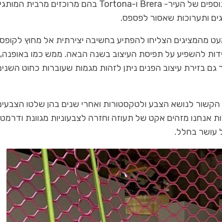
וכל העיר לובשת חג, אל תוותרו על ביקור בשני רבעים נוספים של העיר- Brera ו-Tortona בהם מרוכזים מרבית ה
גים ותערוכות שאסור לפספס.
ט מהמציגים הצליחו להפתיע בחשיבה יצירתית אל מחוץ לקופס
תידות להשפיע על תפיסת העיצוב בשנה הבאה. ממש כמו באופנה,
ך גם בזירת עיצוב הפנים ניתן לזהות מגמות שעוברות כחוט השנים
הקשור לנושא הצבע ולטקסטורות ואחרי שנים בהן שלטו הצבעים
ת אנחנו מזהים אקט של תעוזה וחזרה לצבעוניות מגוונת ודרמטי
ל עושר בחלל.