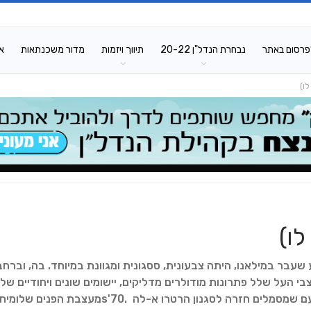
פרסום באתר
נבחרת הנדל"ן 20-22
תיווך ויזמות
מדור משכנתאות
א
ו)
לו)
SALONE DE, שנחתמה בשבוע שעבר במילאנו, היתה צבעונית, ססגונית ומגוונת במיוחד. בה, וברחב
י העל שלל פתרונות מודולרים מדליקים, יישומים שונים ויחודיים של
חומרים טבעים (ומלאכותיים במראה טבעי) וכן מגוון פירטי עם שמסמלים חזרה לסגנון הרטרו א-לה .70'sמעצבת הפנים שלומי