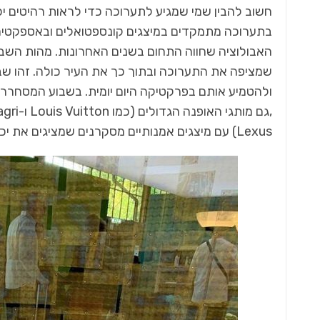
חשוב להבין שמי שמגיע לתערוכה כדי לראות רהיטים 
בתערוכה מתמקדים במיצגים קונספטואלים ובאספקטים 
האבולוציה שחווה התחום בשנים האחרונות. מהות השב
שמציפה את התערוכה ובתוך כך את העיר כולה. זהו שבו
ולהטמיע אותם בפרקטיקה היום יומית. בשבוע המסחרר 
כל מה שחם בנדל"ן
,גם מותגי האופנה הגדולים (כמו
Louis Vuitton
הפלגות
ה…
חקלאות ישראלית היא נכס אסטרטגי
Lexus) עם מיצגים אמנותיים מסקרנים שמציגים את יכולותיהם.