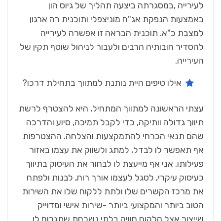
‬העירייה‭.‬
אילו‭ ‬טיפים‭ ‬היית‭ ‬נותנת‭ ‬למתווך‭ ‬בתחילת‭ ‬דרכו‭?‬