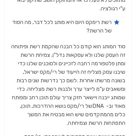
‬ע‭"‬י‭ ‬רגולציה‭.‬
‬של‭ ‬הרשת‭?‬
‬התפתחות‭ ‬הרשת‭ ‬וצמיחתה‭.‬