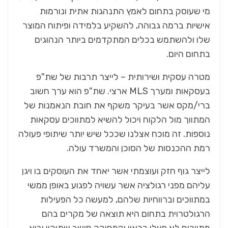
‬בתחום‭ ‬היום‭.‬
‬רמת‭ ‬ההכנסות‭ ‬של‭ ‬הסוכן‭ ‬והמשרד‭ ‬עולה‭.‬