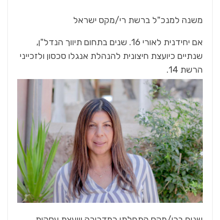
משנה‭ ‬למנכ"ל‭ ‬ברשת‭ ‬רי‭/‬מקס‭ ‬ישראל
‬הרשת ‭.‬14‭