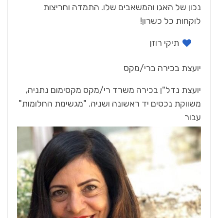
‬לוקחות‭ ‬כל‭ ‬כשרון‭!‬
תיקי‭ ‬רוזן
יועצת‭ ‬בכירה‭ ‬ברי‭/‬מקס
‬עבור‭