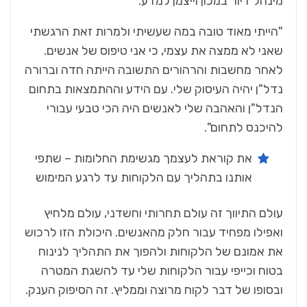
‬מינהל‭ ‬דיור‭ ‬במכון‭ ‬וייצמן‭ ‬למדע‭.‬
‬להיכנס‭ ‬לתחום‭."‬
‬אותנו‭ ‬בתהליך‭ ‬עם‭ ‬הלקוחות‭ ‬עד‭ ‬לרגע‭ ‬המימוש
‬ובסופו‭ ‬של‭ ‬דבר‭ ‬לקוח‭ ‬מרוצה‭ ‬וממליץ‭.‬ זה‭ ‬הסיפוק‭ ‬הענק‭.‬