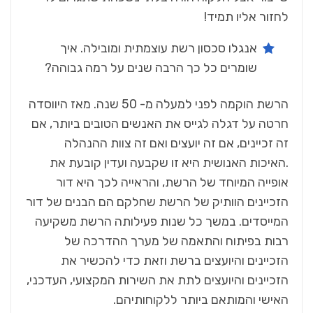
‬לחזור‭ ‬אליו‭ ‬תמיד‭!‬
‬שומרים‭ ‬כל‭ ‬כך‭ ‬הרבה‭ ‬שנים‭ ‬על‭ ‬רמה‭ ‬גבוהה‭?‬
האישי‭ ‬והמותאם‭ ‬ביותר‭ ‬ללקוחותיהם‭.‬