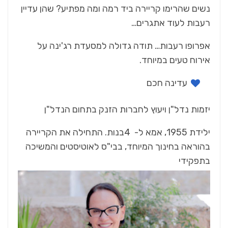
‬רעבות‭ ‬לעוד‭ ‬אתגרים‭…‬
‬אירוח‭ ‬טעים‭ ‬במיוחד‭.‬
עדינה‭ ‬חכם
יזמות‭ ‬נדל"ן‭ ‬ויעוץ‭ ‬לחברות‭ ‬הזנק‭ ‬בתחום‭ ‬הנדל"ן
‬בתפקידי‭