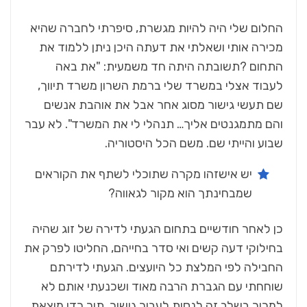
‬שבוע‭ ‬והייתי‭ ‬שם‭.‬ משם‭ ‬הכל‭ ‬היסטוריה‭.‬
‬שמבחינתך‭ ‬הוא‭ ‬מקור‭ ‬לגאווה‭?‬