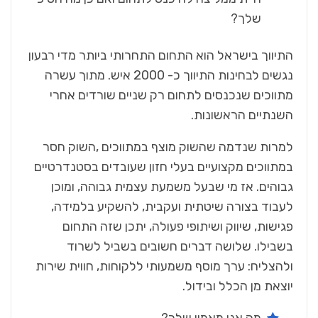
‬שלך‭?‬
‬השנתיים‭ ‬הראשונות‭.‬
‬יוצאת‭ ‬מן‭ ‬הכלל‭ ‬ובידול‭.‬‭‬