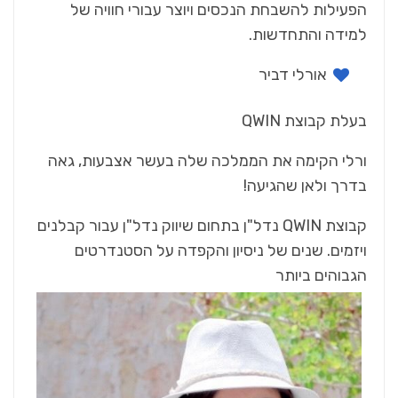
‬למידה‭ ‬והתחדשות‭.‬
אורלי‭ ‬דביר
בעלת‭ ‬קבוצת QWIN
‬בדרך‭ ‬ולאן‭ ‬שהגיעה‭!‬
‬הגבוהים‭ ‬ביותר‭