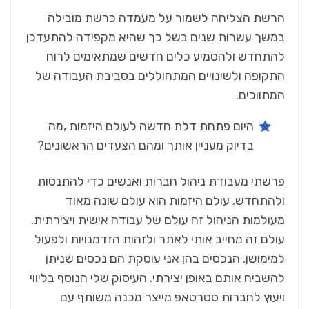
‬המתווכים‭.‬
‬בדיוק‭ ‬מעניין‭ ‬אותך‭ ‬ומהם‭ ‬הצעדים‭ ‬הראשונים‭?‬