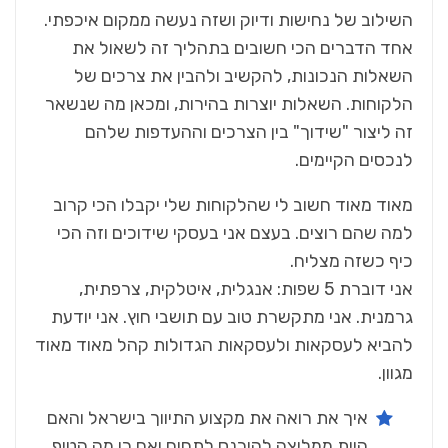
‬לנכסים‭ ‬הקיימים‭.‬
‬כיף‭ ‬כשזה‭ ‬מצליח‭.‬
‬מגוון‭.‬