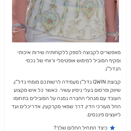
‬הנדל‭"‬ן‭.‬
‬ליועצים‭ ‬פיננסים‭.‬
כיצד‭ ‬התחיל‭ ‬החלום‭ ‬שלך‭?‬