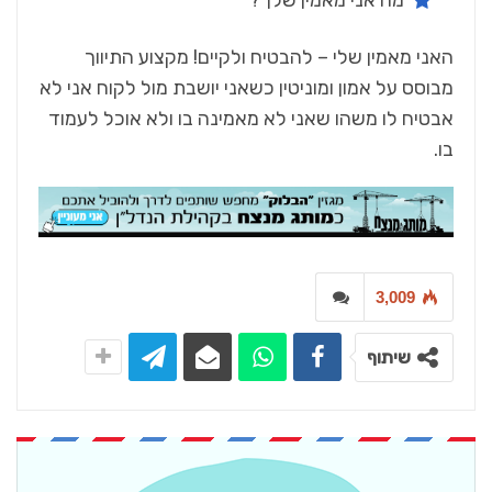
מה‭ ‬אני‭ ‬מאמין‭ ‬שלך‭?‬
‬בו‭.‬
3,009
שיתוף