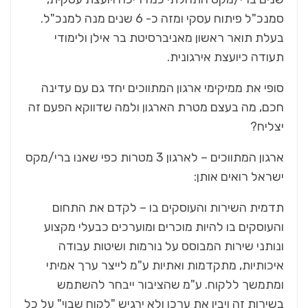
‬תעודה‭ ‬כיועצת‭ ‬אירגונית‭.‬‭‬
‬יצליח‭?‬
‬ישראל‭ ‬רואים‭ ‬אותן‭:‬