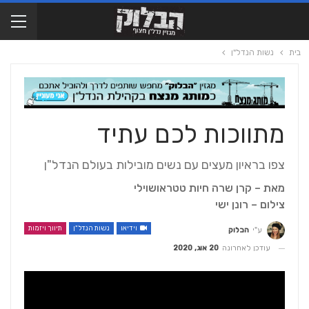
בית
נשות הנדל"ן
מתווכות לכם עתיד
צפו בראיון מעצים עם נשים מובילות בעולם הנדל"ן
מאת‭ ‬‮–‬‭ ‬קרן‭ ‬שרה‭ ‬חיות‭ ‬טטראושוילי
צילום‭ ‬‮–‬‭ ‬רונן‭ ‬ישי‭
וידיאו
נשות הנדל"ן
תיווך ויזמות
ע"י
הבלוק
עודכן לאחרונה
20 אוג, 2020