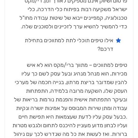
‬כדי‭ ‬להמשיך‭ ‬להשיא‭ ‬ערך‭ ‬לזכיינים‭ ‬ולסוכנים‭ ‬שלה‭.‬
‬דרכם‭?‬