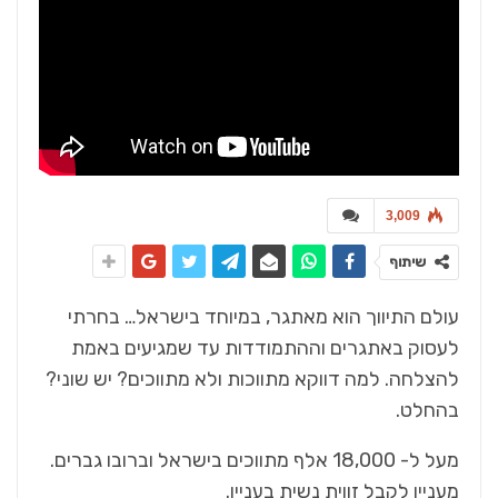
3,009
שיתוף
בהחלט‭.‬
מעניין‭ ‬לקבל‭ ‬זווית‭ ‬נשית‭ ‬בעניין‭.‬