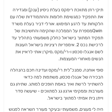
‬הנשים‭ ‬מאחורי‭ ‬המעצמות‭.‬
‬וייתן‭ ‬בית‭ ‬אמיתי‭ ‬למתווך‭ ‬בישראל.