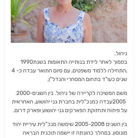
‬ניהול‭.‬
בסמוך‭ ‬לאחר‭ ‬לידת‭ ‬בנותייה‭ ‬התאומות‭ ‬בשנת‭ ‬1990‭
,‬התחילה‭ ‬ללמוד‭ ‬משפטים‭ ,‬עם‭ ‬סיום‭ ‬התואר‭ ‬עבדה‭ ‬כ-‭‬ 4‭
‬שנים‭ ‬כעו‭"‬ד‭ ‬בתחום‭ ‬המסחרי‭ ‬והנדל‭"‬ן‭.‬
משם‭ ‬המשיכה‭ ‬לקריירה‭ ‬של‭ ‬ניהול‭.‬ בין‭ ‬השנים‭ ‬2000-
‬על‭ ‬פיתוח‭ ‬ותחזוקת‭ ‬הפארקים‭ ‬גני‭ ‬יהושוע‭ ‬ופארק‭ ‬דרום‭.‬