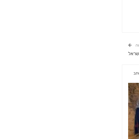
ה
ישראל
תב