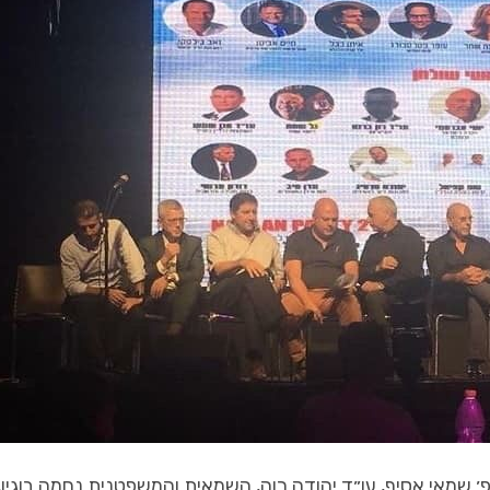
כל מה שחם בנדל"ן
7 בלוק - מגזין סופ"ש
מחיר למשתכן – חרבות ברזל
היום שאחרי מחר, אוקטובר 2022
׳ שמאי אסיף, עו״ד יהודה רוה, השמאית והמשפטנית נחמה בוגין,