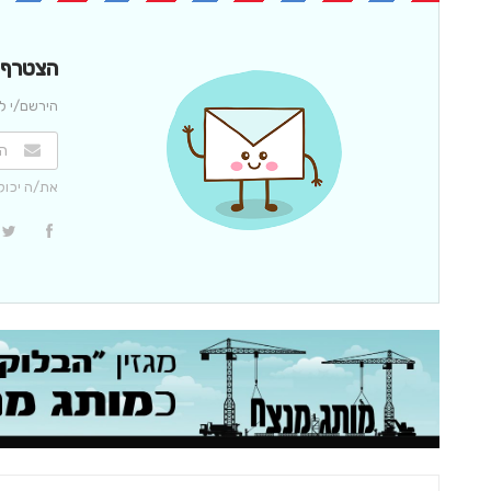
הצטרף/י
הירשם/י לנ
את/ה יכול