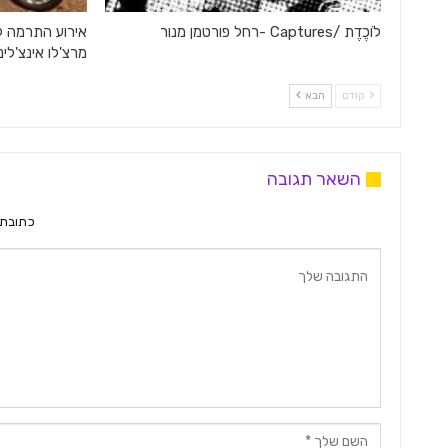
לוֹכֶדֶת /Captures -רחל פורטמן מנור
אירוע התרמה ל
מרצ'לו אינצ'ליני
קודם
הבא
השאר תגובה
כתובת 