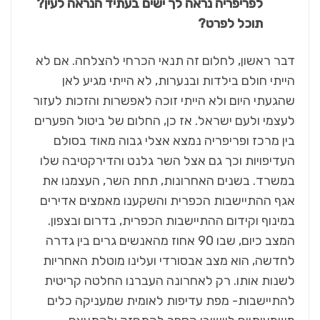
לפריפריה נראה לך ישים בעתיד הנראה לעין?
תוכל לפרט
?
דבר ראשון, לחלום זה תנאי הכרחי להצלחה. אם לא
הייתי חולם בילדות ובנערות, לא הייתי מגיע לאן
שהגעתי היום ולא הייתי זוכה לאפשרות והזכות לעזור
לעצמי ולעם ישראל. אז כן, החלום של ביטול הפערים
בין מרכז ופריפריה נמצא אצלי גבוה מאוד בסולם
העדיפויות וכך גם אצל השר גלנט והדירקטיבה שלו
במשרד. בשנים האחרונות, תחת השר, העצמנו את
אגף ההתיישבות הכפרית והשקענו מאמצים אדירים
במינוף וקידום ההתיישבות הכפרית, בדרום ובצפון.
המצב כיום, שבו 90 אחוז מהאנשים גרים בין גדרה
לחדשה, הוא מצב אבסורדי ועלינו מוטלת האחריות
לשנות אותו. רק לאחרונה העברנו החלטה קריטית
להתיישבות- מפת עדיפות לאומית שמעניקה כלים