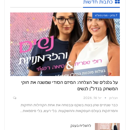
כתבות חדשות
7 בלוק - מגזין סופ"ש
על גלגלים של הצלחה: המיזם הסודי שמשנה את חוקי
המשחק בנדל"ן לנשים
הבלוק
יול 16, 2026
כבר שנתיים שהן בונות בשקט ובבטחה את אחת הקהילות החזקות
והמרתקות בעולם העסקאות וההשקעות. בלי רעש, בלי סיסמאות…
להצליח בענק