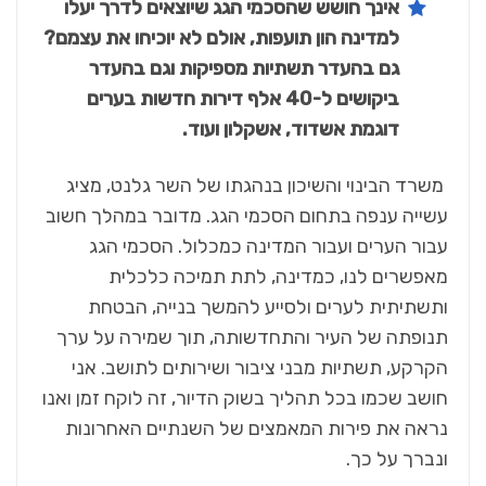
אינך חושש שהסכמי הגג שיוצאים לדרך יעלו
למדינה הון תועפות, אולם לא יוכיחו את עצמם?
גם בהעדר תשתיות מספיקות וגם בהעדר
ביקושים ל-40 אלף דירות חדשות בערים
דוגמת אשדוד, אשקלון ועוד.
משרד הבינוי והשיכון בנהגתו של השר גלנט, מציג
עשייה ענפה בתחום הסכמי הגג. מדובר במהלך חשוב
עבור הערים ועבור המדינה כמכלול. הסכמי הגג
מאפשרים לנו, כמדינה, לתת תמיכה כלכלית
ותשתיתית לערים ולסייע להמשך בנייה, הבטחת
תנופתה של העיר והתחדשותה, תוך שמירה על ערך
הקרקע, תשתיות מבני ציבור ושירותים לתושב. אני
חושב שכמו בכל תהליך בשוק הדיור, זה לוקח זמן ואנו
נראה את פירות המאמצים של השנתיים האחרונות
ונברך על כך.