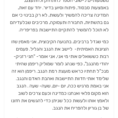
משמעותיים ליישובי הספר להתחזק ולהתעצם,
באמצעות סבסוד, פיתוח וסיוע בדיור. יחד עם זאת,
המדינה צריכה להמשיך ולעשות, לא רק בבינוי כי אם
גם בתשתיות, תחבורה ותעסוקה, מרכיבים שבלעדיהם
לא תוכל להמשיך להתקיים התיישבות בפריפריה.
כמי שגדל ברביבים, בתנועה הקיבוצית, אני מאמין שזו
הציונות האמיתית- ליישב את הנגב והגליל. פעמים
רבות כששואלים אותי מי אני, אני אומר- "חגי רזניק-
יהודי מהנגב", כפי שנהג לומר שמוליק ריפמן שהיתי
מנכ"ל תחתיו כראש מועצת רמת הנגב. ריפמן הוא זה
שלימד אותי חדוות התיישבות ואהבת האדם והנגב.
אני באמת מרגיש ככה, יום -יום, שעה- שעה . הנגב
הוא מקום פלאי ואנחנו כמדינה וכעם צרכים לשוב
ולאמץ אותו ולעשות ככל שניתן כדי להגשים את חזונו
של בן גוריון ולהפריח את הנגב.