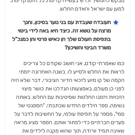
מבקש להמשיך ולרוץ בעשייה קדימה, כל הזמן קדימה,
למען עם ישראל והאדם החלש.
העובדה שעבדת עם בני נוער בסיכון, והנך
מרצה על נושא זה, כיצד היא באה לידי ביטוי
בתפיסת העולם שלך הן כאיש פרטי והן כמנכ"ל
משרד הבינוי והשיכון
?
כמו שאמרתי קודם, אני חושב שקודם כל צריכים
לראות את החלש ולסייע לו. בשנה האחרונה יזמתי
הקמה של קו סיוע לזכאי הדיור הציבורי, דבר שלא היה
לפני כן מעולם, באמצעותו הגדלנו את כושר מיצוי
הזכויות ויזמנו החלטות שמיטיבות עם החלש. באותה
נשימה, ספר הילדים החדש שכתבתי, "הספגטי של
סמי", מספר על תפיסת עולמי, על החשיבות לדבר על
פערים חברתיים כדי לפתור אותם. הספר מציג מראה
שאינה תמיד וורודה, תוך שהוא מקנה לילדים את