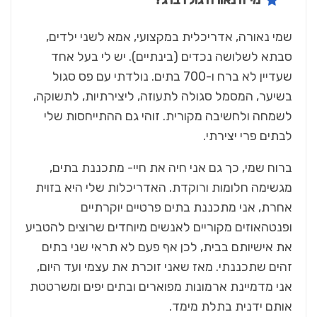
מי זו נאורה גולדברג?
שמי נאורה, אדריכלית במקצועי, אמא לשני ילדים,
סבתא לשלושה נכדים (בינתיים). יש לי בעל אחד
שעדיין לא ברח ו-700 בתים. נולדתי עם פס סגול
בשיער, המסמל סגולה לתעוזה, ליצירתיות, לתשוקה,
לשמחה ולחשיבה מקורית. זוהי גם ההתייחסות שלי
לבתים פרי יצירתי.
ברוח שמי, כך גם אני חיה את חיי- מתכננת בתים,
מגשימה חלומות ורוקדת. האדריכלות שלי היא בזוית
אחרת, אני מתכננת בתים פרטיים יוקרתיים
ופנטהאוזים מקוריים לאנשים מיוחדים שרוצים להטביע
את אישיותם בבית, לכן אף פעם לא תראי שני בתים
זהים שתכננתי. מאז שאני זוכרת את עצמי ועד היום,
אני מדמיינת ארמונות מפוארים ובתים יפים ומשרטטת
אותם ידנית בתלת מימד.