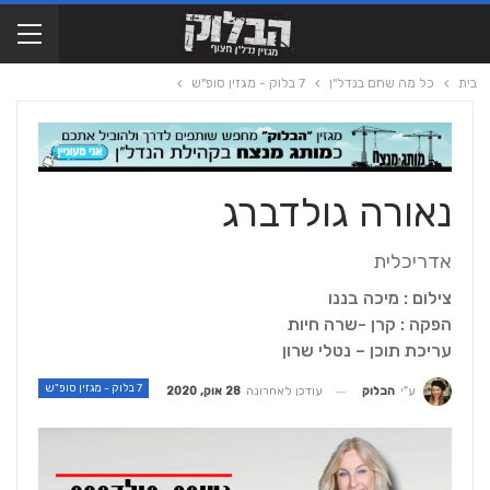
בית
כל מה שחם בנדל"ן
7 בלוק - מגזין סופ"ש
נאורה גולדברג
אדריכלית
צילום : מיכה בננו
הפקה : קרן -שרה חיות
עריכת תוכן – נטלי שרון
7 בלוק - מגזין סופ"ש
עודכן לאחרונה
28 אוק, 2020
ע"י
הבלוק