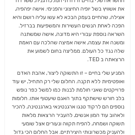
ההשראה שלי בחיים זו דודתי המלכה גניה, ששרדה
את אשוויץ בשל יופיה החיצוני והפנימי. אישה יפהפיה,
אצילה, שהחיים בעמק הבכא לא עשו עליה רושם והיא
הפכה לאחת הנשים העשירות והמשפיעות בברזיל.
השראה נוספת עבורי היא מדונה, אישה שמשתנה
ומשנה את עצמה, אישה אמיצה שהלכה עם האמת
שלה נגד כל העולם. ממליצה בחום לשמוע את
הרצאתה ב TED.
המניע שלי בחיים – זו התשוקה ליצור, אהבת האדם
ואופטימיות ללא תקנה. החלום שלי רק התחיל, יש עוד
פרוייקטים שאני חולמת לבנות כמו למשל כפר נופש
בלב חורש שישתקף בתוך האגם שיעטוף אותו. חלומות
נוספים הם לרקוד טנגו ארגנטינאי בארגנטינה, להכיר
ולאהוב עוד המון אנשים, להעביר הרצאות מלאות
תשוקה ושמחה, להפיח תקווה ונעורים אצל שומעי
ולהעניק מכשרונותי היצירתיים. אבל החלום הכי גדול