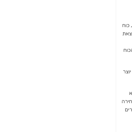
עמידה, כוח
צאת
13 האחד נותן את הכוח
המספר הוא יוצר
צא
חירה