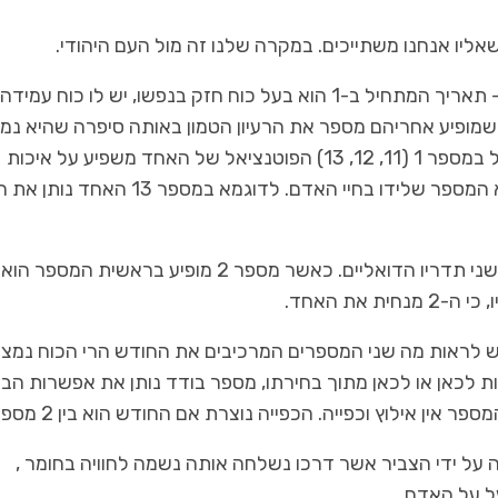
ליו אנחנו משתייכים. במקרה שלנו זה מול העם היהודי.
כל המספרים אשר תכונתם ותחילתם מתחילים באחד – תאריך המתחיל ב-1 הוא בעל כוח חזק בנפשו, יש לו כוח 
 שמופיע אחריהם מספר את הרעיון הטמון באותה סיפרה שהיא נמ
כבת זוג במספר. כאשר תאריך לידה במספר זוגי מתחיל במספר 1 (11, 12, 13) הפוטנציאל של האחד משפיע על איכות
המספר . כלומר האחד הוא הדומיננטי לגבי מה שמבטא המספר שלידו בחיי האדם. לדוגמא במספר 
כאשר מספר 2 מופיע לפני האחד (21) עוצמת ה-2 על שני תדריו הדואליים. כאשר מספר 2 מופיע בראשית 
את האחד.
והתאריך הוא במספרים הבודדים (1, 2, 3, 4, ) יש לראות מה שני המספרים המרכיבים את החודש הרי הכוח נמ
ות לכאן או לכאן מתוך בחירתו, מספר בודד נותן את אפשרות הב
ן אילוץ וכפייה. הכפייה נוצרת אם החודש הוא בין 2 מספרים
ל ידי הצביר אשר דרכו נשלחה אותה נשמה לחוויה בחומר ,
 על האדם.