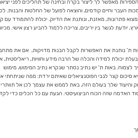
ספירות מאפשר לך ליצור בקרה ובחינה של תהליכים לפני יציא
ת העבר וחיים קודמים, והוצאה לפועל של החלטות והבנות. לכן
מצוא פתרונות, מאזנת, ונותנת את הדיוק. יכולת להתמודד עם ק
, יודעת לגשר בין יריבים, צריכה ללמוד להביע רצון אישי. מכיוון
ות ת' נותנת את האפשרות לקבל הבנות מדויקות, אם את מתחב
עלת יכולת למידה והכלה של הרבה מידע וחוויות, ריאליסטית, א
 לצמוח. באות ת' יש נתיב נסתר שנקרא נתיב המימוש, מימוש
יא סיכום קצר לגבי הפוטנציאלים שאיתם ירדת: ממה שניתחתי א
ק והיעוד שלך בעולם הזה, באת לממש את עצמך לכן אל תוותרי 
סוד האדמה שזה הכוח הביצועיסטי. הגעת עם כל הכלים כדי לקד
ך