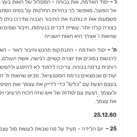
ו' –
יסוד האדמה, אות גבוהה – המסלול של האות בעץ ה
אל הפועל, מאפשר לך בהירות החלטות על בסיס הסתמכו
משמעות אות זו נותנת את החיבור הגבוה שדרכו ניתן ל
בצורה קלה יותר. עשיית דברים בנעימות, חיבור שמים וארץ
שהאות ו' אצלך היא האות השנייה
ת' –
יסוד האדמה – התנתקות מרגש וחיבור לאור – הא
לרגשות נמוכים את יוצרת קשיים. רגישה, אשת העולם, ב
רוחנית ברמה גבוהה. צריכה ללמוד לא להיפגע ולהמשיך
יעודים שנמצאים ברמת הפוטנציאל. מכיוון שהאות ת' ה
בעצם הגעת עם "כלים" כדי לדייק את עצמך ואת העיסו
ולעצמך. הגעת עם יסודות של אש שזה הכוח הרעיוני וי
את עצמך.
25.12.80
25 –
יום הלידה – מעיד על מה שבאת לעשות מול עצמ