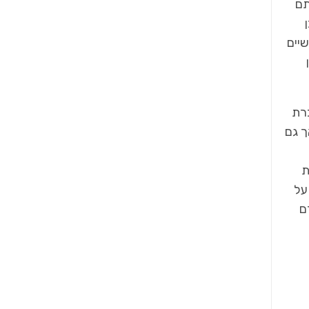
תם
שיים
רת
ך גם
ת
על
ם