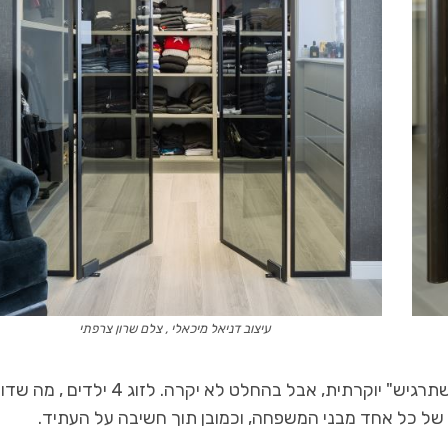
עיצוב דניאל מיכאלי , צלם שרון צרפתי
האילוץ המרכזי היה התקציב! זוג צעיר , שביקש דירה "שתרגיש" יוקרתית, אבל בהחלט לא יקרה. לזוג 4
של כל אחד מבני המשפחה, וכמובן תוך חשיבה על העתיד.