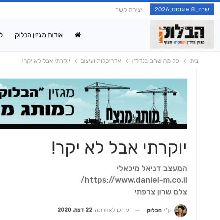
שבת, 8 אוגוסט, 2026
יצירת קשר
אודות מגזין הבלוק
ל
בית
כל מה שחם בנדל"ן
אדריכלות ועיצוב
יוקרתי אבל לא יקר!
יוקרתי אבל לא יקר!
המעצב דניאל מיכאלי
https://www.daniel-m.co.il/
צלם שרון צרפתי
עודכן לאחרונה
22 דצמ, 2020
ע"י
הבלוק