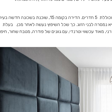
הדירה בת 120 מ"ר, הינה דירת קבלן, בעלת מפלס 1,וכוללת 5 חדרים. הדירה בקומה 15, שוכנת בשכונה חדשה בעי
 נמסרה לבני הזוג. כך שכל השיפוץ נעשה לאחר מכן. בעלת
, מאוד עכשווי וטרנדי, עם גוונים של פודרה, מטבח שחור, חיפוי
כל מה שחם בנדל"ן
יום האישה הבינלאומי 2021
תחדשות בחולון
דורית סדן