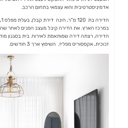
אדמיניסטרטיבית והוא עצמאי בתחום הרכב.
במרכז הארץ. את הדירה קיבל מעצב הפנים לאחר שהיא
הדירה, רצתה דירה שמותאמת לאירוח. בית בסגנון מודרני
כל מה שחם בנדל"ן
זכוכית, אקססוריס מפליז. השיפוץ ארך 3 חודשים.
מגרש
"העסק שלנו מבוסס מוניטין. לכן, טובת
הלקוח תמיד תעמוד…
2024 תהיה שנה של ה