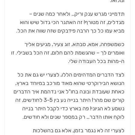
ומלואו.
תדמייני מגרש ענק וריק… ולאחר כמה שנים –
מגדלים, זה מטורף! זה האתגר הכי גדול שיש והוא
מביא עמו כל כך הרבה פידבקים שזה שווה את הכל.
כשמשפחה, אמא, סבתא, זוג צעיר, מגיעים אליך
ואומרים לך – שהגשמת להם חלום, זה הכל בשבילי. זו
ה-מהות בכל העבודה שלי.
לצד הדברים המדהימים הללו, לצערי יש גם את כל
הנושא הבירוקרטי שהוא מאוד מורכב במיוחד בארץ,
כאחת שעובדת ובונה בחו"ל אני נדהמת איך הדברים
קורים שם מהר! היתר בנייה נע בין 3-5 לחודשים, זה
נשמע לא הגיוני! פה בארץ כדי לקבל היתר בנייה
לוקח אותו הדבר… רק במספר שנים ולא חודשים.
לצערי זה לא נגמר בזמן, אלא גם בהשלכות