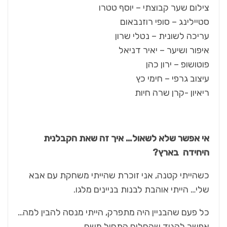
צילום שער קבוצתי – יוסף טטרו
סטיילינג – סופי רוזנבאום
עריכה לשונית – נטלי שרון
איפור ושיער – יאיר דניאל
פוטושופ – ירון כהן
עיצוב גרפי – חימי כץ
ריאיון -קרן שרה חיות
אי אפשר שלא לשאול… איך זה שאת הקבלנית
היחידה בארץ?
כשהייתי קטנה, אני זוכרת שהייתי משחקת עם אבא
שלי… הייתי אוהבת לבנות בניינים מלגו.
כל פעם שהבניין היה מתפרק, הייתי מנסה להבין למה…
אפשר להגיד שהחלום התחיל משם.