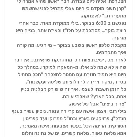
הצטרפתי אליה ליום עבודה, דבר ראשון שהיא אמרה לי
"קרן תשני מוקדם כי היום אצלי מתחיל לפני שהשמש
מתעוררת…" לא צחקה.
נפגשנו ב 6:00 בבוקר, בילי ממוקדת מאוד, כבר אחרי
ריצת בוקר… מסתכלת על הלו"ז ולאיזה אתרי בנייה היא
מגיעה.
מקבלת טלפון ראשון בשבע בבוקר – מי הגיע, מה קורה
ואיך מתקדמים.
לאחר מכן, ישיבת צוות הכי מתוקתקת שראיתם… אין דבר
שהיא לא שמה לב אילו, מ-המאקרו למיקרו, במהלך כל
היום היא תמיד חוזרת עם המסר להצלחה "הכל מתחיל
בסדר, מיקוד וירידה לרזולוציות, שליטה ועקשנות".
כל הזמן חשבתי לעצמי, איך זה שיש רק קבלנית בניין
אחת, בכל הארץ? שאלתי אותה.
"צריך ביצים" אבל של אישה.
בילי רובין ויצמן, אישה עם קריירה ענפה, ניסיון עשיר בענף
הנדל"ן, פרויקטים בארץ ובחו"ל ממרוקו ועד קפריסין
הטורקית. הרימה הכל בעשר אצבעות, אישה מאמינה,
אמא מלאת גאווה, מלאת קשרים, ים של נתינה וחלום