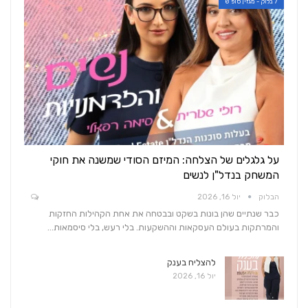
7 בלוק - מגזין סופ"ש
על גלגלים של הצלחה: המיזם הסודי שמשנה את חוקי
המשחק בנדל"ן לנשים
הבלוק
יול 16, 2026
כבר שנתיים שהן בונות בשקט ובבטחה את אחת הקהילות החזקות
והמרתקות בעולם העסקאות וההשקעות. בלי רעש, בלי סיסמאות…
להצליח בענק
יול 16, 2026