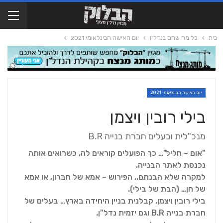
בית
כל מה שחם בנדל"ן
יום האישה הבינלאומי 2021
יום האישה הבינלאומי 2021
בילי רובין ויצמן
מנכ"לית ובעלים חברת בנייה B.R
"אום – חליל"… כך הפועלים קוראים לה, כשרואים אותה
נכנסת לאתר הבנייה.
למקרה שלא הבנתם.. הפירוש – אמא של חברון, או אמא
של חן… (הבת של בילי).
בילי רובין ויצמן, קבלנית בניין היחידה בארץ… בעלים של
חברת בנייה B.R וגם יזמית נדל"ן.