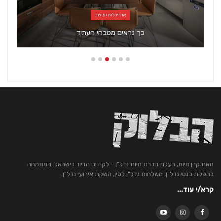
כל מה שחם בנדל"ן
"אנחנו מאמינות שמאחורי כל נכס מסתתר סיפור אנושי"
מאת קרן חיות, בעלת חברת חיות נדל"ן – לקידום הדיור בישראל. המתמחה
בהפקת כנסי נדל"ן, משלחות נדל"ן לסין, השקת אירועי נדל"ן.
קרא/י עוד...