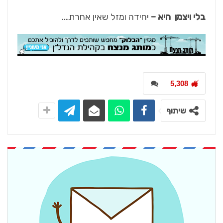
בלי ויצמן היא –
יחידה ומזל שאין אחרת….
5,308
שיתוף