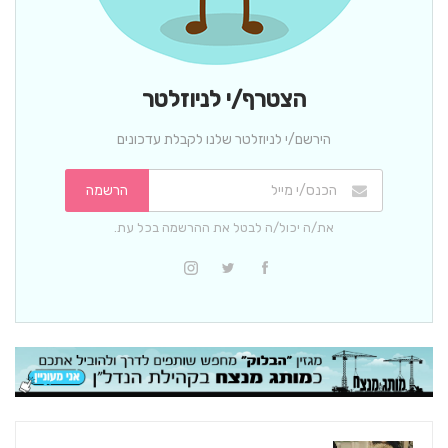
הצטרף/י לניוזלטר
הירשם/י לניוזלטר שלנו לקבלת עדכונים
הרשמה
את/ה יכול/ה לבטל את ההרשמה בכל עת.