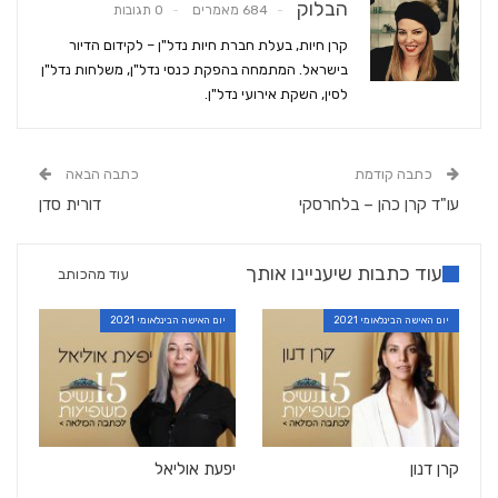
הבלוק
684 מאמרים
0 תגובות
קרן חיות, בעלת חברת חיות נדל"ן – לקידום הדיור
בישראל. המתמחה בהפקת כנסי נדל"ן, משלחות נדל"ן
לסין, השקת אירועי נדל"ן.
כתבה קודמת
כתבה הבאה
עו"ד קרן כהן – בלחרסקי
דורית סדן
עוד כתבות שיעניינו אותך
עוד מהכותב
יום האישה הבינלאומי 2021
יום האישה הבינלאומי 2021
קרן דנון
יפעת אוליאל