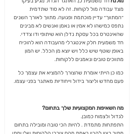
מולם?
חד משמעית כן. האתגר הגדול מגיע בעיקר
מצד עבודה מול לקוחות. זה לא סוד שתדמית
״המתווך״ עדיין מוכתמת ופגועה. מתווך לאורך השנים
נתפס כמישהו לא אמין או נאמן ואנשים לא מבינים
שהאינטרס בכל עסקת נדלן הוא שיתופי ודו צדדי.
חד משמעית חלק אינטגרלי מהעבודה הוא להוכיח
באופן שוטף שיש כלל ויש יוצא מן הכלל. יש המון
מתווכים טובים ונאמנים ללקוחות.
כמו כן הייתי אומרת שהצורך להמציא את עצמך כל
פעם מחדש וליצור בידול וייחודיות מאתגר בפני עצמו.
מה השאיפות המקצועיות שלך בתחום?
לגדול ולצמוח כמובן.
התפתחות מתמדת . להיות הכי טובה ומובילה בתחום
מתוך רצון להבין באמת מהם צורכי הלקוחות שלי ומתן