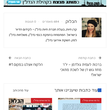
הבלוק
684 מאמרים
0 תגובות
קרן חיות, בעלת חברת חיות נדל"ן – לקידום הדיור
בישראל. המתמחה בהפקת כנסי נדל"ן, משלחות נדל"ן
לסין, השקת אירועי נדל"ן.
כתבה קודמת
כתבה הבאה
ברכות לעמית גולדמן – יו"ר
הלקוח אצלנו במקום #1
מחוז גוש דן של לשכת מתווכי
ישראל!
עוד כתבות שיעניינו אותך
עוד מהכותב
כל מה שחם בנדל"ן
כל מה שחם בנדל"ן