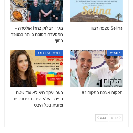
Selina מצפה רמון
מגזין הבלוק בחר! אולטרה -
המסעדה הטובה ביותר במצפה
רמון!
MY CITY
7 בלוק - מגזין סופ"ש
הלקוח אצלנו במקום #1
באר יעקב היא לא עוד שטח
בנייה… אלא שייכות היסטורית
וציונית בכל היבט
קודם
הבא