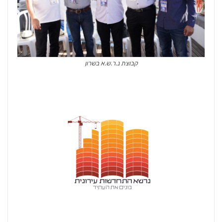
קבוצת נ.ר.ש.א בשרון