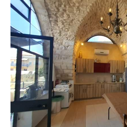
כל מה שחם בנדל"ן
אדריכלות ועיצוב
בת ים מתחדשת
פלומת האפרסק