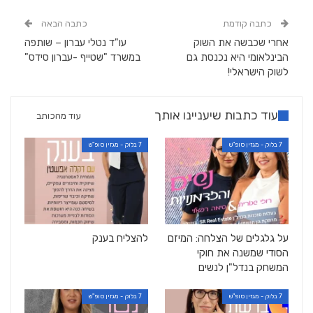
כתבה קודמת
כתבה הבאה
אחרי שכבשה את השוק
עו"ד נטלי עברון – שותפה
הבינלאומי היא נכנסת גם
במשרד "שטייף -עברון סידס"
לשוק הישראלי!
עוד כתבות שיעניינו אותך
עוד מהכותב
7 בלוק - מגזין סופ"ש
7 בלוק - מגזין סופ"ש
על גלגלים של הצלחה: המיזם
להצליח בענק
הסודי שמשנה את חוקי
המשחק בנדל"ן לנשים
7 בלוק - מגזין סופ"ש
7 בלוק - מגזין סופ"ש