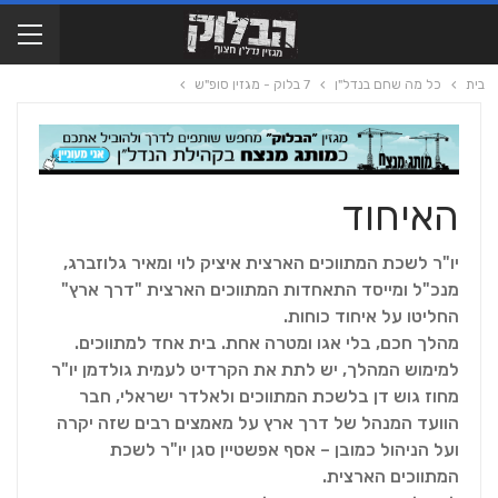
בית
כל מה שחם בנדל"ן
7 בלוק - מגזין סופ"ש
האיחוד
יו"ר לשכת המתווכים הארצית איציק לוי ומאיר גלוזברג,
מנכ"ל ומייסד התאחדות המתווכים הארצית "דרך ארץ"
החליטו על איחוד כוחות.
מהלך חכם, בלי אגו ומטרה אחת. בית אחד למתווכים.
למימוש המהלך, יש לתת את הקרדיט לעמית גולדמן יו"ר
מחוז גוש דן בלשכת המתווכים ולאלדר ישראלי, חבר
הוועד המנהל של דרך ארץ על מאמצים רבים שזה יקרה
ועל הניהול כמובן – אסף אפשטיין סגן יו"ר לשכת
המתווכים הארצית.