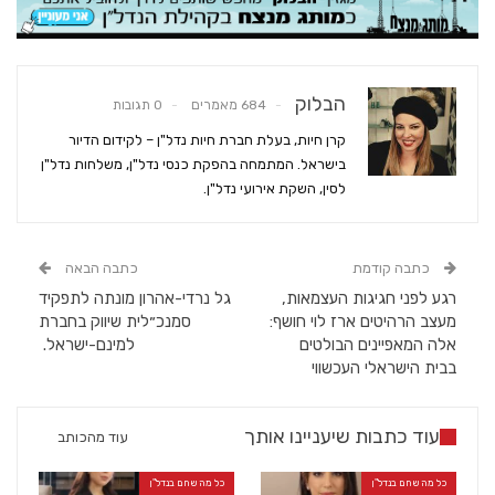
הבלוק
684 מאמרים
0 תגובות
קרן חיות, בעלת חברת חיות נדל"ן – לקידום הדיור
בישראל. המתמחה בהפקת כנסי נדל"ן, משלחות נדל"ן
לסין, השקת אירועי נדל"ן.
כתבה קודמת
כתבה הבאה
רגע לפני חגיגות העצמאות,
גל נרדי-אהרון מונתה לתפקיד
מעצב הרהיטים ארז לוי חושף:
סמנכ״לית שיווק בחברת
אלה המאפיינים הבולטים
למינם-ישראל.
בבית הישראלי העכשווי
עוד כתבות שיעניינו אותך
עוד מהכותב
כל מה שחם בנדל"ן
כל מה שחם בנדל"ן