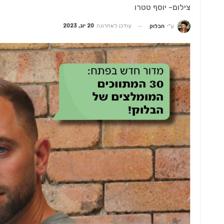
צילום- יוסף טטרו
עודכן לאחרונה
20 יונ, 2023
ע"י
הבלוק