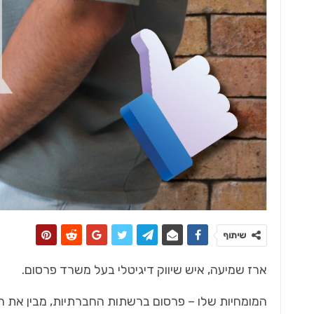
כל מה שחם בנדל"ן
 בענף
רוני בריק, נשיא התאחדות הקבלנים בוני
הארץ
שיתוף
ארז שמיעה, איש שיווק דיגיטלי בעל משרד פרסום.
המומחיות שלו – פרסום ברשתות החברתיות, מבין את 