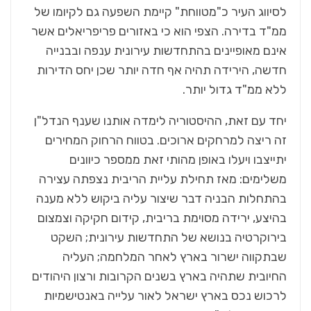
לסיווג העיר כ"מטווחת" קיימת השפעה גם לקיומו של
ממ"ד בדירה. הצפי הוא כי באזורים פריפריאלים אשר
אינם מאופיינים בהתחדשות עירונית ענפה ובבנייה
חדשה, הירידה תהיה אף חדה יותר שכן יחס הדירות
ללא ממ"ד גדול יותר.
יחד עם זאת, ההיסטוריה לימדה אותנו שענף הנדל"ן
זה ריצה למרחקים ארוכים. בטווח הרחוק המחירים
יתייצבו ויעלו באופן מהותי זאת ממספר כיוונים
משלימים: מאז תחילת עליית הריבית נצפתה עצירה
בהתחלות הבניה דבר שיצור עליה ביקוש ללא מענה
בהיצע, ירידה מסוימת בריבית, קידום חקיקה וצמצום
בירוקרטיה בנושא של התחדשות עירונית; השקט
שבתקווה ישרור בארץ לאחר המלחמה; העליה
החיובית שתהיה בארץ בשנים הקרובות ורצון היהודים
לרכוש נכס בארץ ישראל לאור עלייה באנטישמיות